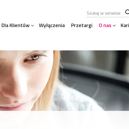
Szukana fraza
Sz
Dla Klientów
Wyłączenia
Przetargi
O nas
Kar
se