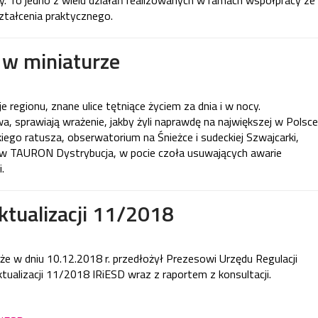
. To jedno z wielu działań realizowanych w ramach współpracy ze
tałcenia praktycznego.
 w miniaturze
e regionu, znane ulice tętniące życiem za dnia i w nocy.
, sprawiają wrażenie, jakby żyli naprawdę na największej w Polsce
kiego ratusza, obserwatorium na Śnieżce i sudeckiej Szwajcarki,
w TAURON Dystrybucja, w pocie czoła usuwających awarie
.
ktualizacji 11/2018
że w dniu 10.12.2018 r. przedłożył Prezesowi Urzędu Regulacji
tualizacji 11/2018 IRiESD wraz z raportem z konsultacji.