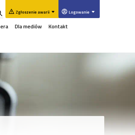
Zgłoszenie awarii
Logowanie
ukaj
iera
Dla mediów
Kontakt
w
rwisie