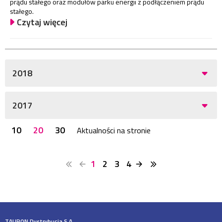
prądu stałego oraz modułów parku energii z podłączeniem prądu
stałego.
Czytaj więcej
2018
2017
10
20
30
Aktualności na stronie
1
2
3
4
TAURON Dystrybucja S.A.