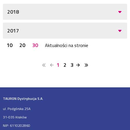
2018
2017
10
20
30
Aktualności na stronie
1
2
3
TAURON Dystrybucja S.A.
ul. Podgórska 25A
31-035 Kraków
NIP: 6110202860