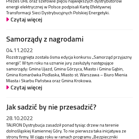
Prezes URE oraz szefowie pięciu największych dystrybutorów
energii elektrycznej w Polsce podpisali Kartę Efektywnej
Transformacji Sieci Dystrybucyjnych Polskiej Energetyki.
Czytaj więcej
Samorządy z nagrodami
04.11.2022
Rozstrzygnięta została ósma edycja konkursu „Samorząd przyjazny
energii”. W tym roku na uznanie jury zasłużyły następujące
samorządy: Gmina Ujazd, Gmina Górzyca, Miasto i Gmina Gąbin,
Gmina Komarówka Podlaska, Miasto st. Warszawa – Biuro Mienia
Miasta i Skarbu Państwa oraz Gmina Krokowa.
Czytaj więcej
Jak sadzić by nie przesadzić?
28.10.2022
TAURON Dystrybucja zasadził ponad tysiąc drzew na terenie
dolnośląskiej Kamiennej Góry. To nie pierwsza taka inicjatywa ze
strony firmy. W ciągu roku w ramach programu „Bezpieczniki