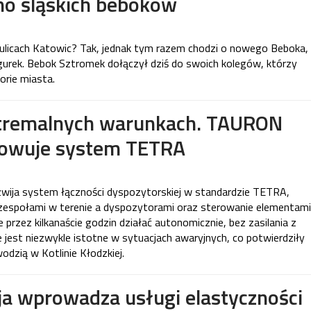
ono śląskich beboków
ulicach Katowic? Tak, jednak tym razem chodzi o nowego Beboka,
 figurek. Bebok Sztromek dołączył dziś do swoich kolegów, którzy
orie miasta.
tremalnych warunkach. TAURON
dowuje system TETRA
zwija system łączności dyspozytorskiej w standardzie TETRA,
 zespołami w terenie a dyspozytorami oraz sterowanie elementami
przez kilkanaście godzin działać autonomicznie, bez zasilania z
e jest niezwykle istotne w sytuacjach awaryjnych, co potwierdziły
dzią w Kotlinie Kłodzkiej.
a wprowadza usługi elastyczności