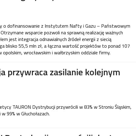
 o dofinansowanie z Instytutem Nafty i Gazu – Państwowym
trzymane wsparcie pozwoli na sprawną realizację ważnych
em jest integracja odnawialnych źródeł energii z siecią
ga blisko 55,5 mln zł, a łączna wartość projektów to ponad 107
w opolskim, wrocławskim i wałbrzyskim oddziale firmy.
 przywraca zasilanie kolejnym
rgetycy TAURON Dystrybucji przywrócili w 83% w Stroniu Śląskim,
i w 99% w Głuchołazach.