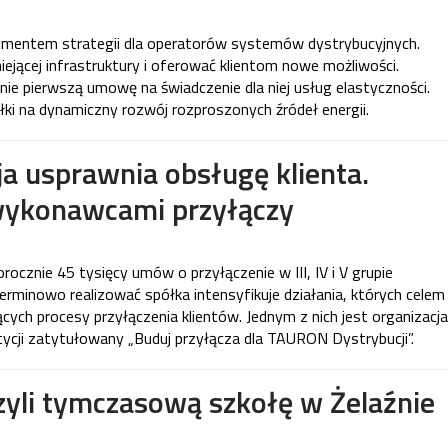
lementem strategii dla operatorów systemów dystrybucyjnych.
ejącej infrastruktury i oferować klientom nowe możliwości.
e pierwszą umowę na świadczenie dla niej usług elastyczności.
ki na dynamiczny rozwój rozproszonych źródeł energii.
 usprawnia obsługę klienta.
wykonawcami przyłączy
ocznie 45 tysięcy umów o przyłączenie w III, IV i V grupie
terminowo realizować spółka intensyfikuje działania, których celem
cych procesy przyłączenia klientów. Jednym z nich jest organizacja
cji zatytułowany „Buduj przyłącza dla TAURON Dystrybucji”.
zyli tymczasową szkołę w Żelaźnie