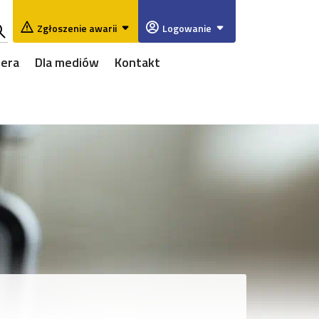
Zgłoszenie awarii
Logowanie
ukaj
iera
Dla mediów
Kontakt
w
rwisie