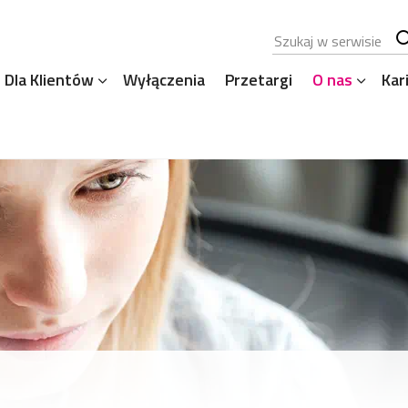
Szukana fraza
Sz
Dla Klientów
Wyłączenia
Przetargi
O nas
Kar
se