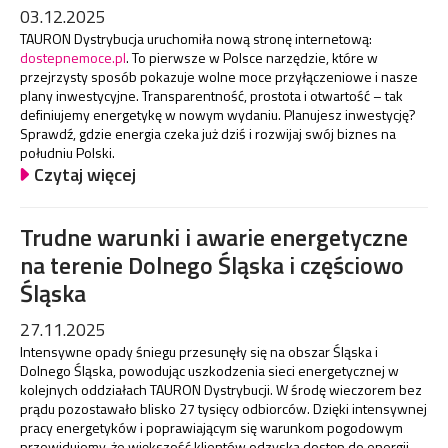
03.12.2025
TAURON Dystrybucja uruchomiła nową stronę internetową:
dostepnemoce.pl
. To pierwsze w Polsce narzędzie, które w
przejrzysty sposób pokazuje wolne moce przyłączeniowe i nasze
plany inwestycyjne. Transparentność, prostota i otwartość – tak
definiujemy energetykę w nowym wydaniu. Planujesz inwestycję?
Sprawdź, gdzie energia czeka już dziś i rozwijaj swój biznes na
południu Polski.
Czytaj więcej
Trudne warunki i awarie energetyczne
na terenie Dolnego Śląska i częściowo
Śląska
27.11.2025
Intensywne opady śniegu przesunęły się na obszar Śląska i
Dolnego Śląska, powodując uszkodzenia sieci energetycznej w
kolejnych oddziałach TAURON Dystrybucji. W środę wieczorem bez
prądu pozostawało blisko 27 tysięcy odbiorców. Dzięki intensywnej
pracy energetyków i poprawiającym się warunkom pogodowym
przewidujemy, że większość klientów odzyska dostęp do energii