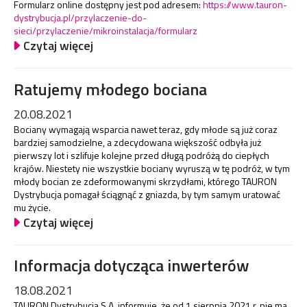
Formularz online dostępny jest pod adresem:
https://www.tauron-
dystrybucja.pl/przylaczenie-do-
sieci/przylaczenie/mikroinstalacja/formularz
Czytaj więcej
Ratujemy młodego bociana
20.08.2021
Bociany wymagają wsparcia nawet teraz, gdy młode są już coraz
bardziej samodzielne, a zdecydowana większość odbyła już
pierwszy lot i szlifuje kolejne przed długą podróżą do ciepłych
krajów. Niestety nie wszystkie bociany wyruszą w tę podróż, w tym
młody bocian ze zdeformowanymi skrzydłami, którego TAURON
Dystrybucja pomagał ściągnąć z gniazda, by tym samym uratować
mu życie.
Czytaj więcej
Informacja dotycząca inwerterów
18.08.2021
TAURON Dystrybucja S.A. informuje, że od 1 sierpnia 2021 r. nie ma