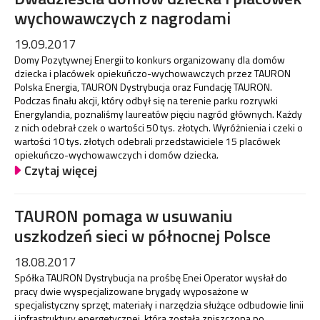
wychowawczych z nagrodami
19.09.2017
Domy Pozytywnej Energii to konkurs organizowany dla domów
dziecka i placówek opiekuńczo-wychowawczych przez TAURON
Polska Energia, TAURON Dystrybucja oraz Fundację TAURON.
Podczas finału akcji, który odbył się na terenie parku rozrywki
Energylandia, poznaliśmy laureatów pięciu nagród głównych. Każdy
z nich odebrał czek o wartości 50 tys. złotych. Wyróżnienia i czeki o
wartości 10 tys. złotych odebrali przedstawiciele 15 placówek
opiekuńczo-wychowawczych i domów dziecka.
Czytaj więcej
TAURON pomaga w usuwaniu
uszkodzeń sieci w północnej Polsce
18.08.2017
Spółka TAURON Dystrybucja na prośbę Enei Operator wysłał do
pracy dwie wyspecjalizowane brygady wyposażone w
specjalistyczny sprzęt, materiały i narzędzia służące odbudowie linii
i infrastruktury energetycznej, która została zniszczona po