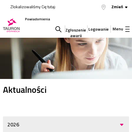
Zlokalizowaliśmy Cię tutaj:
Zmień
Powiadomienia
Menu
Logowanie
Zgłoszenie
awarii
Szukaj
w
serwisie
Aktualności
2026