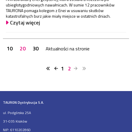
ubiegłotygodniowych nawałnicach. W sumie 12 pracowników
TAURONA pomaga kolegom z Enei w usuwaniu skutków
katastrofalnych burz jakie miały miejsce w ostatnich dniach.
Czytaj więcej
10
20
30
Aktualności na stronie
1
2
TAURON Dystrybucja S.A.
ul. Podgórska 25A
31-035 Kraków
NIP: 6110202860