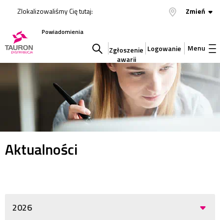
Zlokalizowaliśmy Cię tutaj:
Zmień
Powiadomienia
Menu
Logowanie
Zgłoszenie
awarii
Szukaj
w
serwisie
Aktualności
2026