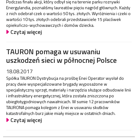
Podczas finału akcji, który odbył się na terenie parku rozrywki
Energylandia, poznaliśmy laureatów pięciu nagród głównych. Każdy
z nich odebrał czek o wartości 50 tys. złotych. Wyróżnienia i czeki o
wartości 10 tys. złotych odebrali przedstawiciele 15 placówek
opiekuńczo-wychowawczych i domów dziecka.
Czytaj więcej
TAURON pomaga w usuwaniu
uszkodzeń sieci w północnej Polsce
18.08.2017
Spółka TAURON Dystrybucja na prośbę Enei Operator wysłał do
pracy dwie wyspecjalizowane brygady wyposażone w
specjalistyczny sprzęt, materiały i narzędzia służące odbudowie linii
i infrastruktury energetycznej, która została zniszczona po
ubiegłotygodniowych nawałnicach. W sumie 12 pracowników
TAURONA pomaga kolegom z Enei w usuwaniu skutków
katastrofalnych burz jakie miały miejsce w ostatnich dniach.
Czytaj więcej