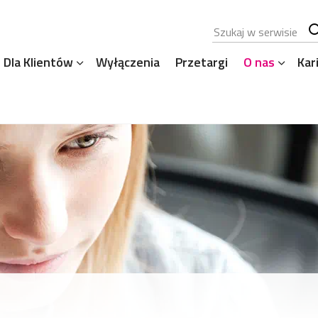
Szukana fraza
Sz
Dla Klientów
Wyłączenia
Przetargi
O nas
Kar
se