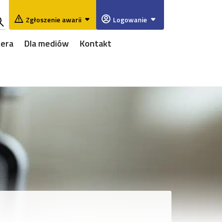
Zgłoszenie awarii
Logowanie
ukaj
iera
Dla mediów
Kontakt
w
rwisie