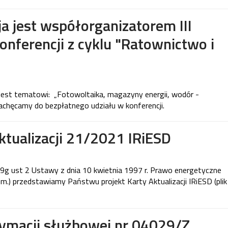
 jest współorganizatorem III
nferencji z cyklu "Ratownictwo i
jest tematowi: „Fotowoltaika, magazyny energii, wodór -
Zachęcamy do bezpłatnego udziału w konferencji.
ktualizacji 21/2021 IRiESD
. 9g ust 2 Ustawy z dnia 10 kwietnia 1997 r. Prawo energetyczne
. zm.) przedstawiamy Państwu projekt Karty Aktualizacji IRiESD (plik
tymacji służbowej nr 04029/Z