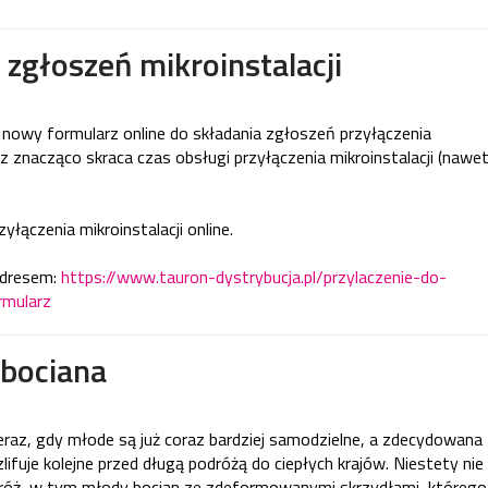
zgłoszeń mikroinstalacji
 nowy formularz online do składania zgłoszeń przyłączenia
z znacząco skraca czas obsługi przyłączenia mikroinstalacji (nawe
łączenia mikroinstalacji online.
adresem:
https://www.tauron-dystrybucja.pl/przylaczenie-do-
rmularz
bociana
az, gdy młode są już coraz bardziej samodzielne, a zdecydowana
zlifuje kolejne przed długą podróżą do ciepłych krajów. Niestety nie
róż, w tym młody bocian ze zdeformowanymi skrzydłami, którego