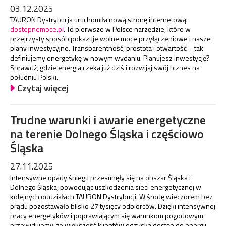
03.12.2025
TAURON Dystrybucja uruchomiła nową stronę internetową:
dostepnemoce.pl
. To pierwsze w Polsce narzędzie, które w
przejrzysty sposób pokazuje wolne moce przyłączeniowe i nasze
plany inwestycyjne. Transparentność, prostota i otwartość – tak
definiujemy energetykę w nowym wydaniu. Planujesz inwestycję?
Sprawdź, gdzie energia czeka już dziś i rozwijaj swój biznes na
południu Polski.
Czytaj więcej
Trudne warunki i awarie energetyczne
na terenie Dolnego Śląska i częściowo
Śląska
27.11.2025
Intensywne opady śniegu przesunęły się na obszar Śląska i
Dolnego Śląska, powodując uszkodzenia sieci energetycznej w
kolejnych oddziałach TAURON Dystrybucji. W środę wieczorem bez
prądu pozostawało blisko 27 tysięcy odbiorców. Dzięki intensywnej
pracy energetyków i poprawiającym się warunkom pogodowym
przewidujemy, że większość klientów odzyska dostęp do energii