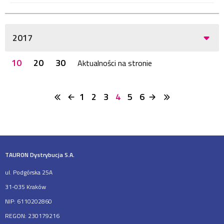
2017
10
20
30
Aktualności na stronie
1
2
3
4
5
6
TAURON Dystrybucja S.A.
ul. Podgórska 25A
31-035 Kraków
NIP: 6110202860
REGON: 230179216