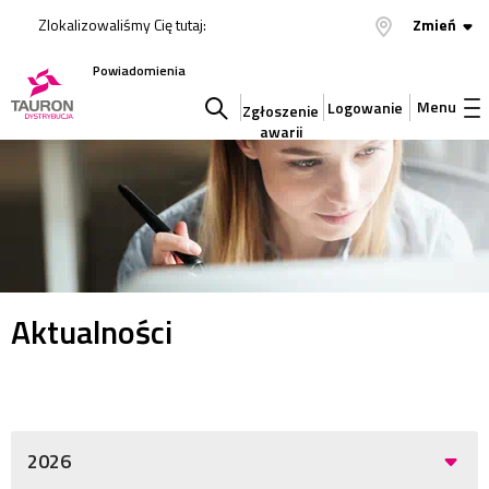
Zlokalizowaliśmy Cię tutaj:
Zmień
Powiadomienia
Menu
Logowanie
Zgłoszenie
awarii
Szukaj
w
serwisie
Aktualności
2026