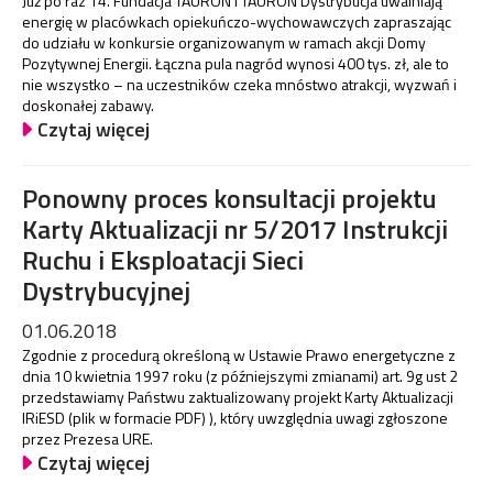
Już po raz 14. Fundacja TAURON i TAURON Dystrybucja uwalniają
energię w placówkach opiekuńczo-wychowawczych zapraszając
do udziału w konkursie organizowanym w ramach akcji Domy
Pozytywnej Energii. Łączna pula nagród wynosi 400 tys. zł, ale to
nie wszystko – na uczestników czeka mnóstwo atrakcji, wyzwań i
doskonałej zabawy.
Czytaj więcej
Ponowny proces konsultacji projektu
Karty Aktualizacji nr 5/2017 Instrukcji
Ruchu i Eksploatacji Sieci
Dystrybucyjnej
01.06.2018
Zgodnie z procedurą określoną w Ustawie Prawo energetyczne z
dnia 10 kwietnia 1997 roku (z późniejszymi zmianami) art. 9g ust 2
przedstawiamy Państwu zaktualizowany projekt Karty Aktualizacji
IRiESD (plik w formacie PDF) ), który uwzględnia uwagi zgłoszone
przez Prezesa URE.
Czytaj więcej