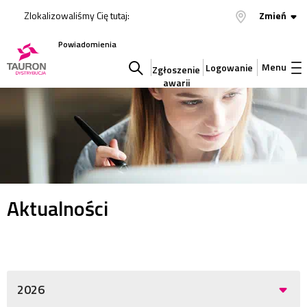
Zlokalizowaliśmy Cię tutaj:
Zmień
Powiadomienia
Menu
Logowanie
Zgłoszenie
awarii
Szukaj
w
serwisie
Aktualności
2026