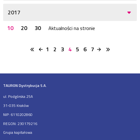
2017
10
20
30
Aktualności na stronie
1
2
3
4
5
6
7
TAURON Dystrybucja S.A.
ul. Podgórska 25A
31-035 Kraków
NIP: 6110202860
REGON: 230179216
Grupa kapitałowa