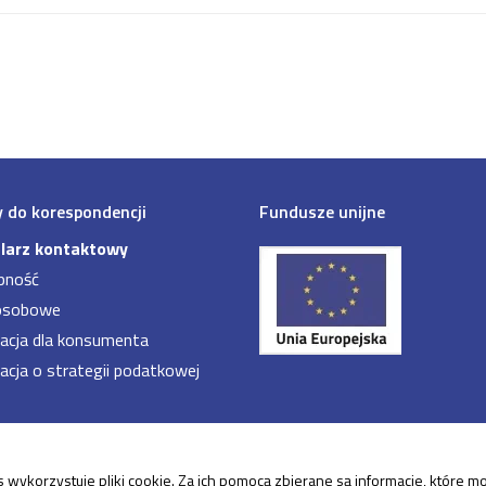
 do korespondencji
Fundusze unijne
larz kontaktowy
pność
osobowe
acja dla konsumenta
acja o strategii podatkowej
 wykorzystuje pliki cookie. Za ich pomocą zbierane są informacje, które