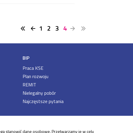
1
2
3
4
BIP
Praca KSE
Plan rozwoju
REMIT
Nielegalny pobór
Najczęstsze pytania
 mogą stanowić dane osobowe. Przetwarzamy je w celu