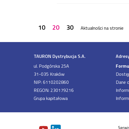
10
20
30
Aktualności na stronie
TAURON Dystrybucja S.A.
Adresy
ul. Podgórska 25A
Formu
31-035 Kraków
Dostę
NIP: 6110202860
Dane 
REGON: 230179216
Inform
Grupa kapitałowa
Inform
Serwis