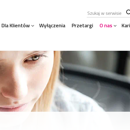
Szukana fraza
Sz
Dla Klientów
Wyłączenia
Przetargi
O nas
Kar
se