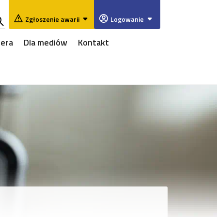
Zgłoszenie awarii
Logowanie
ukaj
iera
Dla mediów
Kontakt
w
rwisie