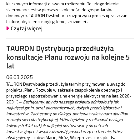
kluczowych informacji o swoim rozliczeniu. To udogodnienie
skierowane jest w pierwszej kolejności do gospodarstw
domowych. TAURON Dystrybucja rozpoczyna proces upraszczania
faktury, aby klienci mogli ją lepiej zrozumieć.
Czytaj więcej
TAURON Dystrybucja przedłużyła
konsultacje Planu rozwoju na kolejne 5
lat
06.03.2025
TAURON Dystrybucja przedłużyła termin przyjmowania uwag do
projektu „Planu Rozwoju w zakresie zaspokojenia obecnego i
przyszłego zapotrzebowania na energię elektryczną na lata 2026-
2031”. –
Zachęcamy, aby do naszego projektu odniosło się jak
najwięcej gmin, stref ekonomicznych, dużych przedsiębiorstw i
inwestorów. Zachęcamy do dialogu, ponieważ zależy nam aby Plan
rozwoju sieci dystrybucyjnej, który będziemy realizować w ciągu
kolejnych 5 lat był jak najlepiej dostosowany do potrzeb
inwestycyjnych i wspierał rozwój gospodarczy na terenie, który
obsługujemy
– mówi Maciej Mróz, Wiceprezes zarządu ds.