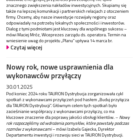
znacznego zwiększenia nakładów inwestycyjnych. Skupiamy się
także na lepszej komunikacji i partnerskich relacjach z otoczeniem
firmy. Chcemy, aby nasze inwestycje rozwijały regiony oraz
odpowiadały na potrzeby lokalnych społeczności i inwestorów.
Dialog z tymi podmiotami jest kluczowy dla wspólnego sukcesu –
mówi Maciej Mróz, Wiceprezes zarządu ds. operatora. Termin na
wniesienie uwag do projektu „Planu” upływa 14 marca br.
Czytaj więcej
Nowy rok, nowe usprawnienia dla
wykonawców przyłączy
30.01.2025
Pod koniec 2024 roku TAURON Dystrybucja zorganizowała cykl
spotkań z wykonawcami przyłączeń pod hasłem „Buduj przyłącza
dla TAURON Dystrybucji”. Głównym celem tych spotkań było
zacieśnianie współpracy z wykonawcami przyłączy, co ma
kluczowe znaczenie dla poprawy jakości obsługi klientów. –
Nowy
rok rozpoczęliśmy od wdrożenia pomysłów, które powstały podczas
rozmów z wykonawcami
– mówi Izabela Gajecka, Dyrektor
Departamentu inwestycji i rozwoju sieci w TAURON Dystrybucji.