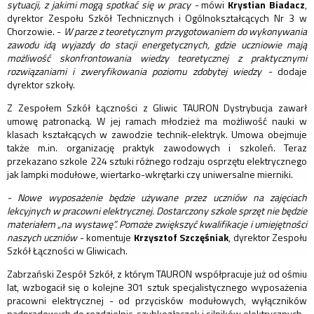
sytuacji, z jakimi mogą spotkać się w pracy -
mówi
Krystian Biadacz
,
dyrektor Zespołu Szkół Technicznych i Ogólnokształcących Nr 3 w
Chorzowie. -
W parze z teoretycznym przygotowaniem do wykonywania
zawodu idą wyjazdy do stacji energetycznych, gdzie uczniowie mają
możliwość skonfrontowania wiedzy teoretycznej z praktycznymi
rozwiązaniami i zweryfikowania poziomu zdobytej wiedzy -
dodaje
dyrektor szkoły.
Z Zespołem Szkół Łączności z Gliwic TAURON Dystrybucja zawarł
umowę patronacką. W jej ramach młodzież ma możliwość nauki w
klasach kształcących w zawodzie technik-elektryk. Umowa obejmuje
także m.in. organizację praktyk zawodowych i szkoleń. Teraz
przekazano szkole 224 sztuki różnego rodzaju osprzętu elektrycznego
jak lampki modułowe, wiertarko-wkrętarki czy uniwersalne mierniki.
- Nowe wyposażenie będzie używane przez uczniów na zajęciach
lekcyjnych w pracowni elektrycznej. Dostarczony szkole sprzęt nie będzie
materiałem „na wystawę”. Pomoże zwiększyć kwalifikacje i umiejętności
naszych uczniów
- komentuje
Krzysztof Szczęśniak
, dyrektor Zespołu
Szkół Łączności w Gliwicach.
Zabrzański Zespół Szkół, z którym TAURON współpracuje już od ośmiu
lat, wzbogacił się o kolejne 301 sztuk specjalistycznego wyposażenia
pracowni elektrycznej - od przycisków modułowych, wyłączników
nadprądowych do rozdzielnic, szybkozłączek i silników elektrycznych.