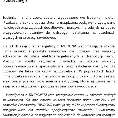
praktycznego.
Technikum z Chorzowa zostało wyposażone we frezarkę i ploter.
Przekazane szkole specjalistyczne urządzenia będą wykorzystywane
na lekcjach oraz zajęciach dodatkowych, mających na celu jak najlepsze
przygotowanie uczniów do dalszego kształcenia na uczelniach
wyższych oraz pracy zawodowej.
Już od dziesięciu lat energetycy z TAURONA wspomagają tę szkołę.
Firma organizuje praktyki zawodowe dla uczniów oraz wyjazdy
edukacyjne do stacji elektroenergetycznych i dyspozycji ruchu.
Pracownicy spółki regularnie prowadzą w szkole wykłady
popularnonaukowe i specjalistyczne oraz szkolenia nie tylko dla
uczniów, ale także dla kadry nauczycielskiej. W poprzednich latach
firma przekazała szkole m.in. środki na zakup drukarki 3D oraz zestaw
elektronicznych liczników energii elektrycznej, które są używane na
zajęciach praktycznych i podczas egzaminów zawodowych.
-
Współpraca z TAURONEM jest szczególnie cenna w zakresie praktyk
zawodowych. Są one bardzo wysoko oceniane przez uczniów i ich
rodziców. Pracownicy TAURONA wpisują się także w proces dydaktyczny,
przygotowując dla uczniów specjalistyczne szkolenia i warsztaty.
Młodzież je docenia ze względu na odniesienie do konkretnych realnych