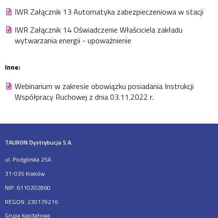
IWR Załącznik 13 Automatyka zabezpieczeniowa w stacji
IWR Załącznik 14 Oświadczenie Właściciela zakładu
wytwarzania energii - upoważnienie
Inne:
Webinarium w zakresie obowiązku posiadania Instrukcji
Współpracy Ruchowej z dnia 03.11.2022 r.
TAURON Dystrybucja S.A.
ul. Podgórska 25A
31-035 Kraków
NIP: 6110202860
REGON: 230179216
Grupa kapitałowa