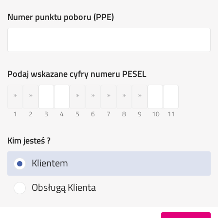
Numer punktu poboru (PPE)
Podaj wskazane cyfry numeru PESEL
1
2
3
4
5
6
7
8
9
10
11
Kim jesteś ?
Klientem
Obsługą Klienta