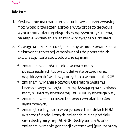
Ważne
Zestawienie ma charakter szacunkowy, a o rzeczywistej
możliwości przyłączenia źródła wytwórczego decydują
wyniki sporządzonej ekspertyzy wpływu przyłączenia,
na etapie wydawania warunków przyłączenia do sieci.
Z uwagi na liczne i znaczące zmiany w modelowanej sieci
elektroenergetycznej w porównaniu do poprzednich
aktualizacji, które spowodowane są m.in:
zmianami wielkości modelowanych mocy
poszczególnych typów źródeł wytwórczych oraz
współczynników ich wykorzystania w modelach KDM,
zmianami w Planie Rozwoju Operatora Systemu
Przesyłowego w części sieci wpływającej na rozpływy
mocy w sieci dystrybucyjnej TAURON Dystrybucja S.A.,
zmianami w scenariuszu budowy i wycofań bloków
systemowych,
zmianą topologii sieci w wejściowych modelach KDM,
w szczególności licznych zmianach miejsc podziału
sieci dystrybucyjnej TAURON Dystrybucja S.A. oraz
zmianami w mapie generacji systemowej (punkty pracy