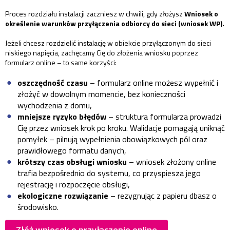
Proces rozdziału instalacji zaczniesz w chwili, gdy złożysz
Wniosek o
określenie warunków przyłączenia odbiorcy do sieci (wniosek WP).
Jeżeli chcesz rozdzielić instalację w obiekcie przyłączonym do sieci
niskiego napięcia, zachęcamy Cię do złożenia wniosku poprzez
formularz online – to same korzyści:
oszczędność czasu
– formularz online możesz wypełnić i
złożyć w dowolnym momencie, bez konieczności
wychodzenia z domu,
mniejsze ryzyko błędów
– struktura formularza prowadzi
Cię przez wniosek krok po kroku. Walidacje pomagają uniknąć
pomyłek – pilnują wypełnienia obowiązkowych pól oraz
prawidłowego formatu danych,
krótszy czas obsługi wniosku
– wniosek złożony online
trafia bezpośrednio do systemu, co przyspiesza jego
rejestrację i rozpoczęcie obsługi,
ekologiczne rozwiązanie
– rezygnując z papieru dbasz o
środowisko.
Złóż wniosek o przyłączenie online