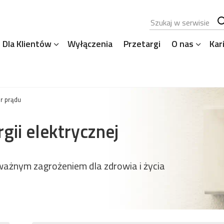
Szukana fraza
Sz
Dla Klientów
Wyłączenia
Przetargi
O nas
Kar
se
r prądu
gii elektrycznej
oważnym zagrożeniem dla zdrowia i życia