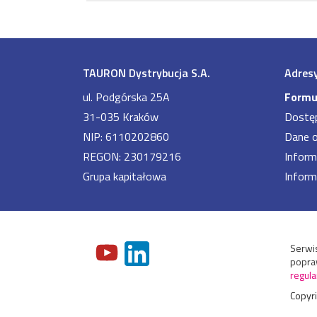
TAURON Dystrybucja S.A.
Adresy
ul. Podgórska 25A
Formu
31-035 Kraków
Dostę
NIP: 6110202860
Dane 
REGON: 230179216
Inform
Grupa kapitałowa
Inform
Serwis
popraw
regula
Copyr