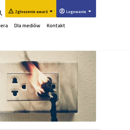
Zgłoszenie awarii
Logowanie
ukaj
iera
Dla mediów
Kontakt
w
rwisie