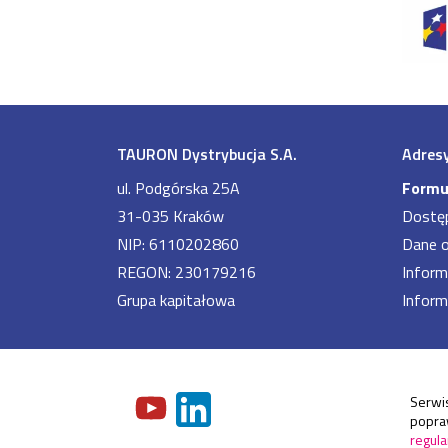
TAURON Dystrybucja S.A.
Adresy
ul. Podgórska 25A
Formu
31-035 Kraków
Dostę
NIP: 6110202860
Dane 
REGON: 230179216
Inform
Grupa kapitałowa
Inform
Serwis
popraw
regula