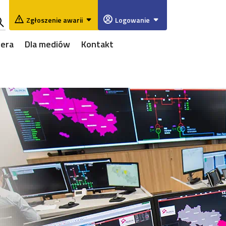
Zgłoszenie awarii
Logowanie
ukaj
iera
Dla mediów
Kontakt
w
rwisie