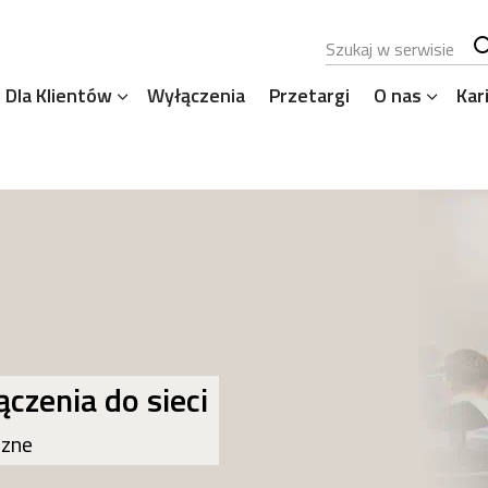
Szukana fraza
Sz
Dla Klientów
Wyłączenia
Przetargi
O nas
Kar
se
czenia do sieci
czne