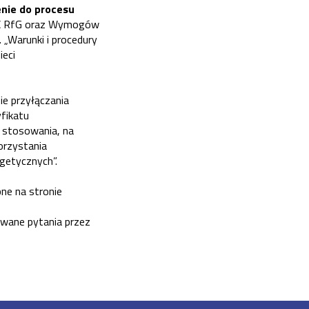
enie do procesu
NC RfG oraz Wymogów
„Warunki i procedury
ieci
e przyłączania
fikatu
 stosowania, na
orzystania
getycznych”.
ne na stronie
dawane pytania przez