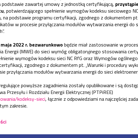
a podstawie zawartej umowy z jednostką certyfikującą,
przystąpi
tu
, potwierdzającego spełnienie wymogów kodeksu sieciowego 
 na podstawie programu certyfikacji, zgodnego z dokumentem pt. 
ikatów w procesie przyłączania modułów wytwarzania energii do s
h”.
1 maja 2022 r. bezwarunkowo
będzie miał zastosowanie w procesi
 Energii (MWE) do sieci wymóg obligatoryjnego stosowania certy
ełnienie wymogów kodeksu sieci NC RfG oraz Wymogów ogólnego
ertyfikacji, zgodnego z dokumentem pt. „Warunki i procedury wyk
sie przyłączania modułów wytwarzania energii do sieci elektroener
egulujące powyższe zagadnienia zostały opublikowane i są dostęp
a Przesyłu i Rozdziału Energii Elektrycznej (PTPiREE)
acowania/kodeksy-sieci
, łącznie z odpowiedziami na najczęściej za
tym zakresie.
ści