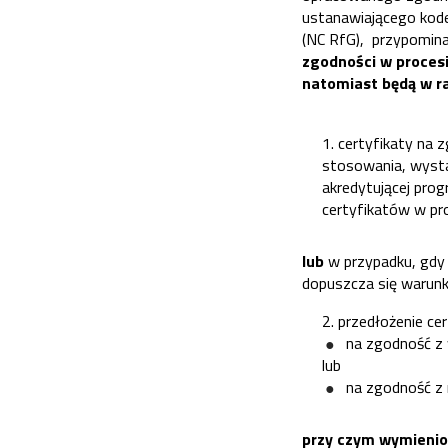
ustanawiającego kode
(NC RfG), przypomin
zgodności w proces
natomiast będą w r
1.
certyfikaty na
stosowania, wysta
akredytującej prog
certyfikatów w pr
lub
w przypadku, gdy 
dopuszcza się warun
2.
przedłożenie ce
na zgodność z
lub
na zgodność 
p
rzy czym wymienio