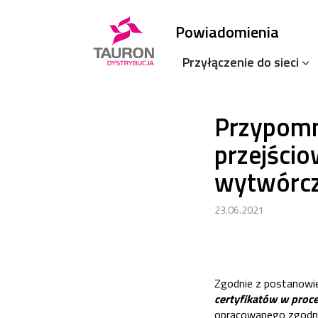
Powiadomienia
Przyłączenie do sieci
Przypomn
przejścio
wytwórcz
23.06.2021
Zgodnie z postanowi
certyfikatów w proce
opracowanego zgodnie