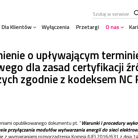
Szukana fraza
Sz
Dla Klientów
Wyłączenia
Przetargi
O nas
Kar
se
ienie o upływającym termini
wego dla zasad certyfikacji ź
ych zgodnie z kodeksem NC 
eniami opublikowanego dokumentu pt. "
Warunki i procedury wyko
sie przyłączania modułów wytwarzania energii do sieci elektro
 z wymaganiami rozporządzenia Komisji (UE) 2016/631 z dnia 14 