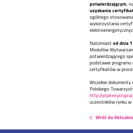
potwierdzającym
, n
uzyskania certyfika
ogólnego stosowania,
wykorzystania certyf
elektroenergetycznyc
Natomiast
od dnia 
Modułów Wytwarzania
potwierdzającego sp
podstawie programu c
certyfikatów w proce
Wszelkie dokumenty r
Polskiego Towarzystw
http://ptpiree.pl/opr
uczestników rynku w 
Wróć do Aktualno