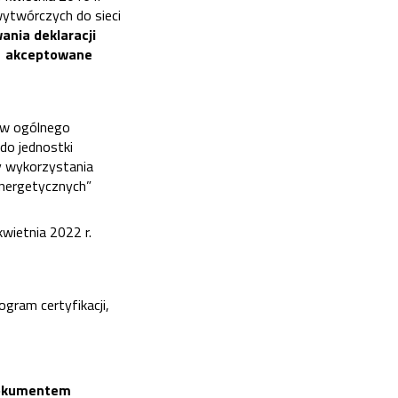
ytwórczych do sieci
ania deklaracji
i, akceptowane
ów ogólnego
do jednostki
y wykorzystania
oenergetycznych”
kwietnia 2022 r.
gram certyfikacji,
 dokumentem