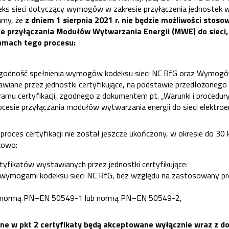
ks sieci dotyczący wymogów w zakresie przyłączenia jednostek w
amy, że
z dniem 1 sierpnia 2021 r. nie będzie możliwości stosow
ie przyłączania Modułów Wytwarzania Energii (MWE) do siec
amach tego procesu:
 zgodność spełnienia wymogów kodeksu sieci NC RfG oraz Wymog
wiane przez jednostki certyfikujące, na podstawie przedłożonego 
ramu certyfikacji, zgodnego z dokumentem pt. „Warunki i procedur
ocesie przyłączania modułów wytwarzania energii do sieci elektr
proces certyfikacji nie został jeszcze ukończony, w okresie do 30 
kowo:
rtyfikatów wystawianych przez jednostki certyfikujące:
 wymogami kodeksu sieci NC RfG, bez względu na zastosowany pro
z normą PN–EN 50549-1 lub normą PN–EN 50549-2,
ne w pkt 2 certyfikaty będą akceptowane wyłącznie wraz z