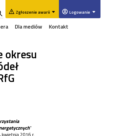
Zgłoszenie awarii
Logowanie
ukaj
iera
Dla mediów
Kontakt
w
rwisie
e okresu
ródeł
RfG
rzystania
energetycznych
"
kwietnia 2016 r.