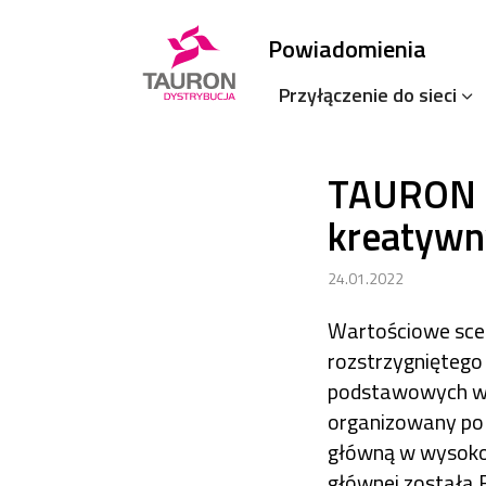
Powiadomienia
Przyłączenie do sieci
TAURON D
kreatywny
24.01.2022
Wartościowe scena
rozstrzygniętego
podstawowych w 
organizowany po 
główną w wysokoś
głównej została 