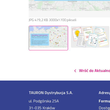
JPG
479,2 KB
3000x1700 pikseli
Wróć do Aktualno
TAURON Dystrybucja S.A.
Adresy
ul. Podgórska 25A
Formu
31-035 Kraków
Dostę