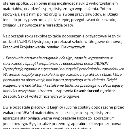
oferuje spółka, uczniowie mają możliwość nauki z wykorzystaniem
materiałów, urządzeń i specjalistycznego wyposażenia. Potem
spotykają się z nimi po raz drugi w swojej pracy zawodowej. Dzięki
temu do pracy przychodzą ludzie lepiej przygotowani do zawodu,
znający już nowoczesne narzędzia pracy.
Na początek roku szkolnego takie doposażenie przygotował legnicki
oddział TAURON Dystrybucji i przekazał szkole w Głogowie do nowej
Pracowni Projektowania Instalacji Elektrycznych.
-
Pracownia otrzymała oryginalny design, została wyposażona w
nowoczesny sprzęt komputerowy i doposażona przez TAURON
Dystrybucję zgodnie z sugestiami nauczycieli przedmiotów zawodowych.
W ramach współpracy szkoła kieruje uczniów na praktyki i staże, które
pozwalają na obserwację pod kątem przyszłego zatrudnienia. Dzięki
wzajemnym kontaktom kształcenie technika przebiega w relacji dającej
korzyści wszystkim stronom
– zapewnia
Paweł Korzeń
dyrektor
Zespołu Szkół Politechnicznych w Głogowie.
Dwie pozostałe placówki z Legnicy i Lubina zostały doposażone przed
wakacjami. Wśród materiałów znalazła się m.in. specjalistyczna
aparatura stanowiąca ważne wyposażenie każdego laboratorium
pomiarowego. Były to także przewody, aparatura zabezpieczeniowa
oraz inne części instalacyjne umożliwiające budowę