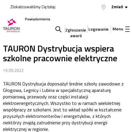
Zlokalizowaliśmy Cię tutaj:
Zmień
Powiadomienia
Menu
Logowanie
Zgłoszenie
awarii
Szukaj
TAURON Dystrybucja wspiera
szkolne pracownie elektryczne
w
19.09.2022
serwisie
TAURON Dystrybucja doposażył średnie szkoły zawodowe z
Głogowa, Legnicy i Lubina w specjalistyczną aparaturę
pomiarową, przewody oraz części instalacji
elektroenergetycznych. Wszystko to w ramach wieloletniej
współpracy ze szkołami. Jest to wkład spółki w kształcenie
przyszłych elektromonterów i energetyków, z których
niektórzy znajdą zatrudnienie przy dystrybucji energii
elektrycznej w regionie.