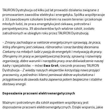
TAURON Dystrybucja od kilku już lat prowadzi działania związane z
promowaniem zawodów elektryka i energetyka. Spółka współpracuje
z 33 zawodowymi szkołami średnimi na swoim terenie i przekonuje
młodych ludzi, że praca energetyka jest ciekawa, potrzebna i
perspektywiczna. 39 absolwentów tych właśnie szkół, zostało
zatrudnionych w ubiegłym roku przez TAURON Dystrybucję.
-
Zmiany zachodzące w sektorze energetycznym sprawiają, że praca,
którą oferujemy jest ciekawa, różnorodna i coraz bardziej doceniana.
Czekamy na młodych ludzi z pasją do energetyki i motywacją do pracy.
Oferujemy im pracę w perspektywicznej branży, sprawną i rozwiniętą
organizację, dobre warunki i narzędzia pracy oraz doświadczenie naszej
kadry i specjalistów.
– mówi
Ewa Groń
, rzecznik prasowy TAURON
Dystrybucja -
Z wiedzy naszych ekspertów korzystają nowo przyjęci
pracownicy, a pośrednio i klienci ponieważ dobrze wykształcona i
przygotowana do zawodu kadra zapewnia potem bezpieczne i stabilne
dostawy energii.
Doposażenie pracowni elektroenergetycznych
Ważnym i potrzebnym dla szkół aspektem współpracy jest
doposażenie pracowni elektroenergetycznych. Dzięki wsparciu, jakie