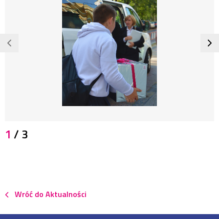
JPG
1
/ 3
1,3
MB
2393x3185
pikseli
Wróć do Aktualności