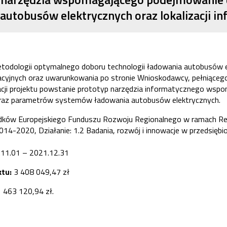
autobusów elektrycznych oraz lokalizacji i
etodologii optymalnego doboru technologii ładowania autobusów el
acyjnych oraz uwarunkowania po stronie Wnioskodawcy, pełniąceg
acji projektu powstanie prototyp narzędzia informatycznego wsp
 oraz parametrów systemów ładowania autobusów elektrycznych.
odków Europejskiego Funduszu Rozwoju Regionalnego w ramach R
14-2020, Działanie: 1.2 Badania, rozwój i innowacje w przedsiębi
.11.01 – 2021.12.31
ktu:
3 408 049,47 zł
1 463 120,94 zł.