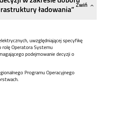
Zwiń
nfrastruktury ładowania”
ektrycznych, uwzględniającej specyfikę
o rolę Operatora Systemu
omagającego podejmowanie decyzji o
egionalnego Programu Operacyjnego
orstwach.