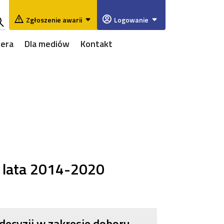
Zgłoszenie awarii
Logowanie
ukaj
iera
Dla mediów
Kontakt
w
rwisie
 lata 2014-2020
ecyzji w zakresie doboru