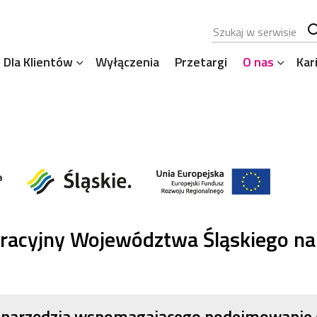
Szukana fraza
Sz
Dla Klientów
Wyłączenia
Przetargi
O nas
Kar
se
racyjny Województwa Śląskiego na
e narzędzia wspomagającego podejmowanie d