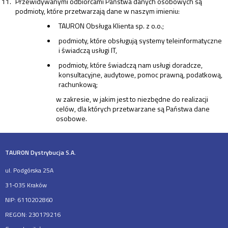
Przewidywanymi odbiorcami Państwa danych osobowych są
podmioty, które przetwarzają dane w naszym imieniu:
TAURON Obsługa Klienta sp. z o.o.;
podmioty, które obsługują systemy teleinformatyczne
i świadczą usługi IT,
podmioty, które świadczą nam usługi doradcze,
konsultacyjne, audytowe, pomoc prawną, podatkową,
rachunkową;
w zakresie, w jakim jest to niezbędne do realizacji
celów, dla których przetwarzane są Państwa dane
osobowe.
TAURON Dystrybucja S.A.
ul. Podgórska 25A
31-035 Kraków
NIP: 6110202860
REGON: 230179216