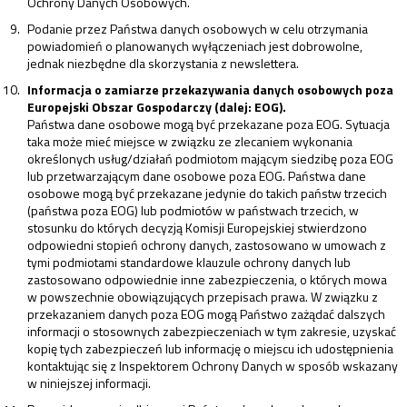
Ochrony Danych Osobowych.
Podanie przez Państwa danych osobowych w celu otrzymania
powiadomień o planowanych wyłączeniach jest dobrowolne,
jednak niezbędne dla skorzystania z newslettera.
Informacja o zamiarze przekazywania danych osobowych poza
Europejski Obszar Gospodarczy (dalej: EOG).
Państwa dane osobowe mogą być przekazane poza EOG. Sytuacja
taka może mieć miejsce w związku ze zlecaniem wykonania
określonych usług/działań podmiotom mającym siedzibę poza EOG
lub przetwarzającym dane osobowe poza EOG. Państwa dane
osobowe mogą być przekazane jedynie do takich państw trzecich
(państwa poza EOG) lub podmiotów w państwach trzecich, w
stosunku do których decyzją Komisji Europejskiej stwierdzono
odpowiedni stopień ochrony danych, zastosowano w umowach z
tymi podmiotami standardowe klauzule ochrony danych lub
zastosowano odpowiednie inne zabezpieczenia, o których mowa
w powszechnie obowiązujących przepisach prawa. W związku z
przekazaniem danych poza EOG mogą Państwo zażądać dalszych
informacji o stosownych zabezpieczeniach w tym zakresie, uzyskać
kopię tych zabezpieczeń lub informację o miejscu ich udostępnienia
kontaktując się z Inspektorem Ochrony Danych w sposób wskazany
w niniejszej informacji.