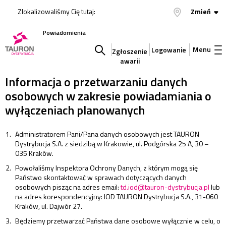
Zlokalizowaliśmy Cię tutaj:
Zmień
Powiadomienia
Menu
Logowanie
Zgłoszenie
awarii
Szukaj
Informacja o przetwarzaniu danych
osobowych w zakresie powiadamiania o
w
wyłączeniach planowanych
serwisie
Administratorem Pani/Pana danych osobowych jest TAURON
Dystrybucja S.A. z siedzibą w Krakowie, ul. Podgórska 25 A, 30 –
035 Kraków.
Powołaliśmy Inspektora Ochrony Danych, z którym mogą się
Państwo skontaktować w sprawach dotyczących danych
osobowych pisząc na adres email:
td.iod@tauron-dystrybucja.pl
lub
na adres korespondencyjny: IOD TAURON Dystrybucja S.A., 31-060
Kraków, ul. Dajwór 27.
Będziemy przetwarzać Państwa dane osobowe wyłącznie w celu, o