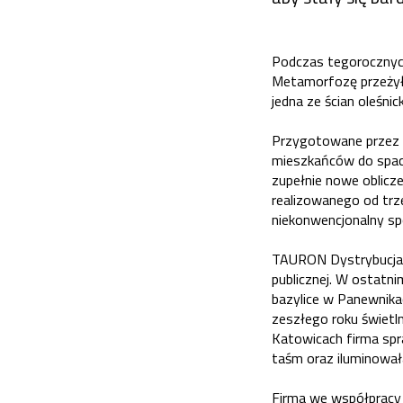
Podczas tegorocznych
Metamorfozę przeżyły
jedna ze ścian oleśni
Przygotowane przez T
mieszkańców do spac
zupełnie nowe oblicz
realizowanego od trz
niekonwencjonalny sp
TAURON Dystrybucja o
publicznej. W ostatn
bazylice w Panewnika
zeszłego roku świetl
Katowicach firma spra
taśm oraz iluminował
Firma we współpracy 