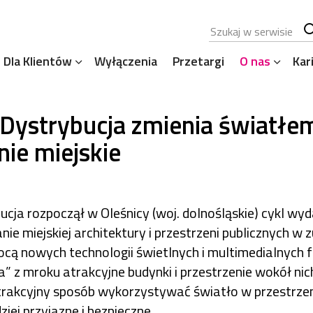
Szukana fraza
Sz
Dla Klientów
Wyłączenia
Przetargi
O nas
Kar
se
ystrybucja zmienia światłe
nie miejskie
ja rozpoczął w Oleśnicy (woj. dolnośląskie) cykl wyd
nie miejskiej architektury i przestrzeni publicznych w 
ocą nowych technologii świetlnych i multimedialnych
” z mroku atrakcyjne budynki i przestrzenie wokół nic
atrakcyjny sposób wykorzystywać światło w przestrzen
ziej przyjazne i bezpieczne.