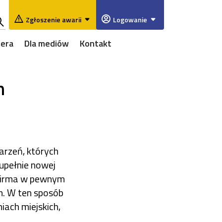
Zgłoszenie awarii
Logowanie
ukaj
iera
Dla mediów
Kontakt
w
rwisie
m
arzeń, których
zupełnie nowej
 firma w pewnym
h. W ten sposób
iach miejskich,