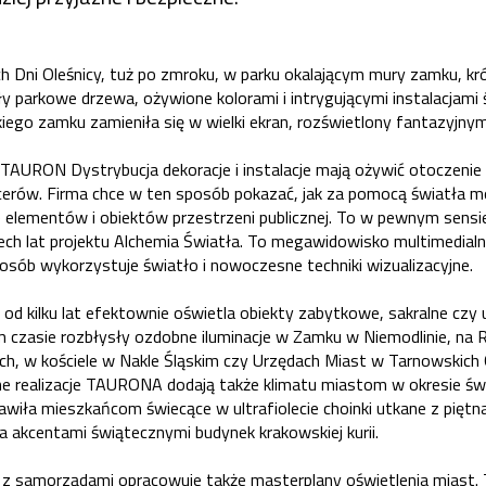
 Dni Oleśnicy, tuż po zmroku, w parku okalającym mury zamku, kr
 parkowe drzewa, ożywione kolorami i intrygującymi instalacjami 
ckiego zamku zamieniła się w wielki ekran, rozświetlony fantazyjny
AURON Dystrybucja dekoracje i instalacje mają ożywić otoczenie i
erów. Firma chce w ten sposób pokazać, jak za pomocą światła 
e elementów i obiektów przestrzeni publicznej. To w pewnym sensi
ech lat projektu Alchemia Światła. To megawidowisko multimedial
osób wykorzystuje światło i nowoczesne techniki wizualizacyjne.
d kilku lat efektownie oświetla obiekty zabytkowe, sakralne czy 
im czasie rozbłysły ozdobne iluminacje w Zamku w Niemodlinie, na 
ch, w kościele w Nakle Śląskim czy Urzędach Miast w Tarnowskich
ne realizacje TAURONA dodają także klimatu miastom w okresie świ
wiła mieszkańcom świecące w ultrafiolecie choinki utkane z piętna
a akcentami świątecznymi budynek krakowskiej kurii.
z samorządami opracowuje także masterplany oświetlenia miast. 