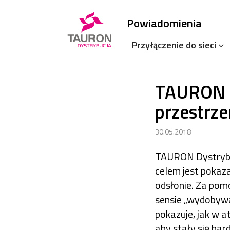
Powiadomienia
Przyłączenie do sieci
TAURON D
przestrze
30.05.2018
TAURON Dystrybuc
celem jest pokaza
odsłonie. Za pom
sensie „wydobywa
pokazuje, jak w 
aby stały się bard