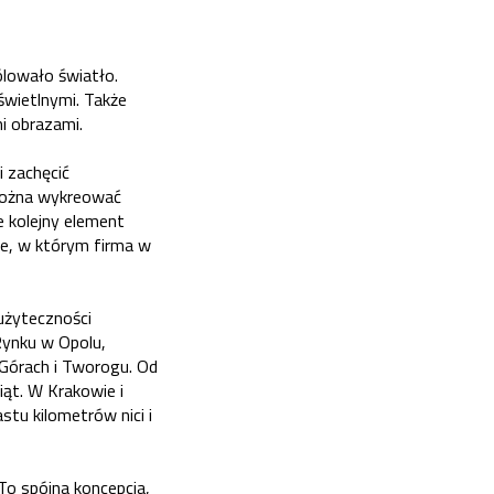
ólowało światło.
świetlnymi. Także
mi obrazami.
 zachęcić
można wykreować
e kolejny element
ne, w którym firma w
użyteczności
Rynku w Opolu,
 Górach i Tworogu. Od
ąt. W Krakowie i
stu kilometrów nici i
To spójna koncepcja,