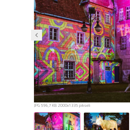
JPG
596,7 KB
2000x1335 pikseli