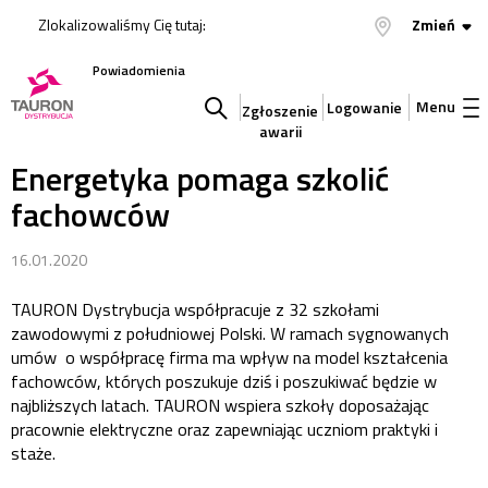
Zlokalizowaliśmy Cię tutaj:
Zmień
Powiadomienia
Menu
Logowanie
Zgłoszenie
awarii
Szukaj
Energetyka pomaga szkolić
fachowców
w
16.01.2020
serwisie
TAURON Dystrybucja współpracuje z 32 szkołami
zawodowymi z południowej Polski. W ramach sygnowanych
umów o współpracę firma ma wpływ na model kształcenia
fachowców, których poszukuje dziś i poszukiwać będzie w
najbliższych latach. TAURON wspiera szkoły doposażając
pracownie elektryczne oraz zapewniając uczniom praktyki i
staże.