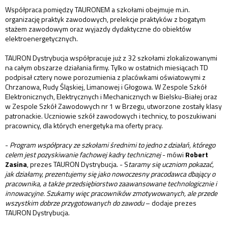
Współpraca pomiędzy TAURONEM a szkołami obejmuje m.in.
organizację praktyk zawodowych, prelekcje praktyków z bogatym
stażem zawodowym oraz wyjazdy dydaktyczne do obiektów
elektroenergetycznych.
TAURON Dystrybucja współpracuje już z 32 szkołami zlokalizowanymi
na całym obszarze działania firmy. Tylko w ostatnich miesiącach TD
podpisał cztery nowe porozumienia z placówkami oświatowymi z
Chrzanowa, Rudy Śląskiej, Limanowej i Głogowa. W Zespole Szkół
Elektronicznych, Elektrycznych i Mechanicznych w Bielsku-Białej oraz
w Zespole Szkół Zawodowych nr 1 w Brzegu, utworzone zostały klasy
patronackie. Uczniowie szkół zawodowych i technicy, to poszukiwani
pracownicy, dla których energetyka ma oferty pracy.
-
Program współpracy ze szkołami średnimi to jedno z działań, którego
celem jest pozyskiwanie fachowej kadry technicznej
- mówi
Robert
Zasina
, prezes TAURON Dystrybucja. - S
taramy się uczniom pokazać,
jak działamy, prezentujemy się jako nowoczesny pracodawca dbający o
pracownika, a także przedsiębiorstwo zaawansowane technologicznie i
innowacyjne. Szukamy więc pracowników zmotywowanych, ale przede
wszystkim dobrze przygotowanych do zawodu
– dodaje prezes
TAURON Dystrybucja.