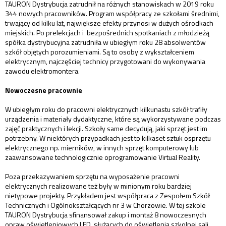
TAURON Dystrybucja zatrudnił na różnych stanowiskach w 2019 roku
344 nowych pracowników. Program współpracy ze szkołami średnimi,
trwający od kilku lat, największe efekty przynosi w dużych ośrodkach
miejskich. Po prelekcjach i bezpośrednich spotkaniach z młodzieżą
spółka dystrybucyjna zatrudniła w ubiegłym roku 28 absolwentów
szkół objętych porozumieniami. Są to osoby z wykształceniem
elektrycznym, najczęściej technicy przygotowani do wykonywania
zawodu elektromontera.
Nowoczesne pracownie
W ubiegłym roku do pracowni elektrycznych kilkunastu szkół trafiły
urządzenia i materiały dydaktyczne, które są wykorzystywane podczas
zajęć praktycznych i lekcji. Szkoły same decydują, jaki sprzęt jest im
potrzebny. W niektórych przypadkach jest to kilkaset sztuk osprzętu
elektrycznego np. mierników, w innych sprzęt komputerowy lub
zaawansowane technologicznie oprogramowanie Virtual Reality.
Poza przekazywaniem sprzętu na wyposażenie pracowni
elektrycznych realizowane też były w minionym roku bardziej
nietypowe projekty. Przykładem jest współpraca z Zespołem Szkół
Technicznych i Ogólnokształcących nr 3 w Chorzowie. W tej szkole
TAURON Dystrybucja sfinansował zakup i montaż 8 nowoczesnych
opraw oświetleniowych LED, służących do oświetlenia szkolnej sali