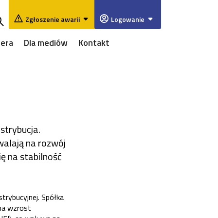
Zgłoszenie awarii
Logowanie
ukaj
iera
Dla mediów
Kontakt
w
rwisie
strybucja.
walają na rozwój
ię na stabilność
trybucyjnej. Spółka
na wzrost