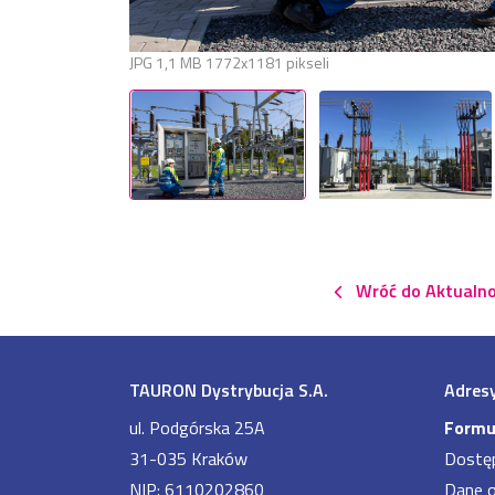
JPG
1,1 MB
1772x1181 pikseli
Wróć do Aktualno
TAURON Dystrybucja S.A.
Adresy
ul. Podgórska 25A
Formu
31-035 Kraków
Dostę
NIP: 6110202860
Dane 