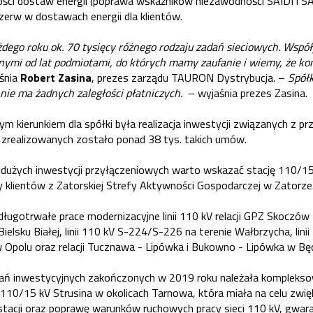
łości dostaw energii (poprawa wskaźników niezawodności SAIDI i SA
rzerw w dostawach energii dla klientów.
ażdego roku ok. 70 tysięcy różnego rodzaju zadań sieciowych. Wsp
nymi od lat podmiotami, do których mamy zaufanie i wiemy, że ko
śnia
Robert Zasina
, prezes zarządu TAURON Dystrybucja. –
Spółk
 nie ma żadnych zaległości płatniczych.
– wyjaśnia prezes Zasina.
m kierunkiem dla spółki była realizacja inwestycji związanych z 
zrealizowanych zostało ponad 38 tys. takich umów.
użych inwestycji przyłączeniowych warto wskazać stację 110/15
 klientów z Zatorskiej Strefy Aktywności Gospodarczej w Zatorze
ługotrwałe prace modernizacyjne linii 110 kV relacji GPZ Skoczów
elsku Białej, linii 110 kV S-224/S-226 na terenie Wałbrzycha, linii 
 Opolu oraz relacji Tucznawa - Lipówka i Bukowno - Lipówka w Będ
dań inwestycyjnych zakończonych w 2019 roku należała komplekso
 110/15 kV Strusina w okolicach Tarnowa, która miała na celu zwię
stacji oraz poprawę warunków ruchowych pracy sieci 110 kV, gwara