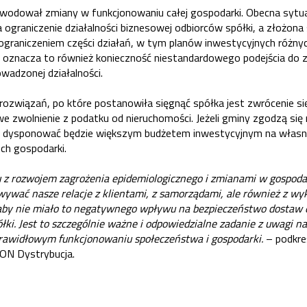
wodował zmiany w funkcjonowaniu całej gospodarki. Obecna sytua
ograniczenie działalności biznesowej odbiorców spółki, a złożona
ograniczeniem części działań, w tym planów inwestycyjnych różny
oznacza to również konieczność niestandardowego podejścia do z
wadzonej działalności.
rozwiązań, po które postanowiła sięgnąć spółka jest zwrócenie
e zwolnienie z podatku od nieruchomości. Jeżeli gminy zgodzą się
a dysponować będzie większym budżetem inwestycyjnym na własne 
ch gospodarki.
 z rozwojem zagrożenia epidemiologicznego i zmianami w gospod
ywać nasze relacje z klientami, z samorządami, ale również z 
aby nie miało to negatywnego wpływu na bezpieczeństwo dostaw en
ółki. Jest to szczególnie ważne i odpowiedzialne zadanie z uwagi na
prawidłowym funkcjonowaniu społeczeństwa i gospodarki.
– podkreś
ON Dystrybucja.