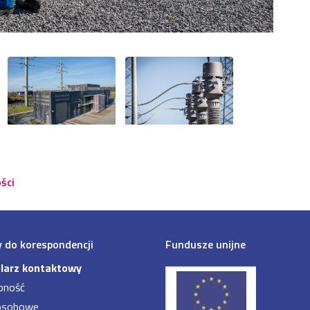
ści
 do korespondencji
Fundusze unijne
larz kontaktowy
pność
osobowe