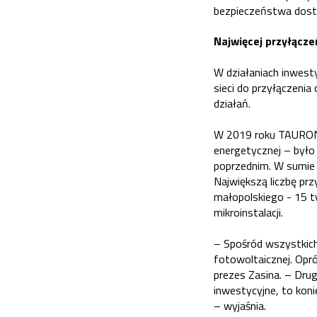
bezpieczeństwa dosta
Najwięcej przyłączeń
W działaniach inwes
sieci do przyłączenia
działań.
W 2019 roku TAURON D
energetycznej – było 
poprzednim. W sumie s
Największą liczbę pr
małopolskiego - 15 ty
mikroinstalacji.
– Spośród wszystkich
fotowoltaicznej. Opr
prezes Zasina. – Dru
inwestycyjne, to kon
– wyjaśnia.