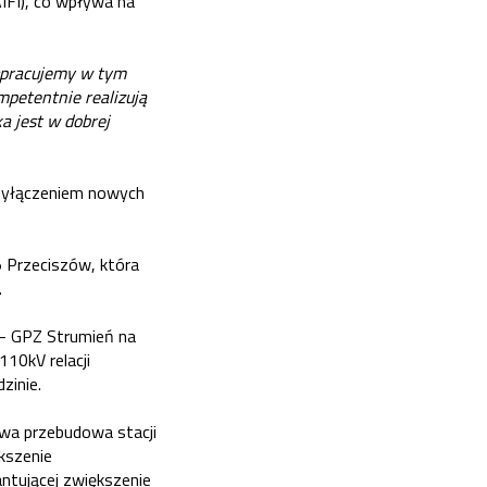
IFI), co wpływa na
ółpracujemy w tym
mpetentnie realizują
a jest w dobrej
przyłączeniem nowych
 Przeciszów, która
.
 - GPZ Strumień na
110kV relacji
zinie.
wa przebudowa stacji
kszenie
ntującej zwiększenie