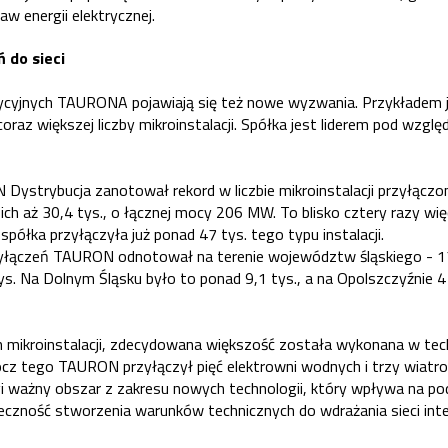
w energii elektrycznej.
 do sieci
tycyjnych TAURONA pojawiają się też nowe wyzwania. Przykładem
 coraz większej liczby mikroinstalacji. Spółka jest liderem pod wzg
ystrybucja zanotował rekord w liczbie mikroinstalacji przyłączon
ich aż 30,4 tys., o łącznej mocy 206 MW. To blisko cztery razy wię
półka przyłączyła już ponad 47 tys. tego typu instalacji.
zyłączeń TAURON odnotował na terenie województw śląskiego - 17,
s. Na Dolnym Śląsku było to ponad 9,1 tys., a na Opolszczyźnie 4
 mikroinstalacji, zdecydowana większość została wykonana w tech
ócz tego TAURON przyłączył pięć elektrowni wodnych i trzy wiat
gi ważny obszar z zakresu nowych technologii, który wpływa na p
ieczność stworzenia warunków technicznych do wdrażania sieci in