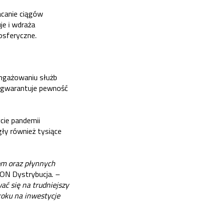
acanie ciągów
je i wdraża
osferyczne.
angażowaniu służb
 gwarantuje pewność
cie pandemii
gły również tysiące
om oraz płynnych
ON Dystrybucja. –
ć się na trudniejszy
oku na inwestycje