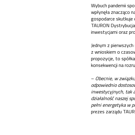
Wybuch pandemii spo
wpłynęła znacząco na 
gospodarce skutkuje 
TAURON Dystrybucja 
inwestycjami oraz pro
Jednym z pierwszych 
z wnioskiem o czasow
propozycje, to spółk
konsekwencji na rozru
–
Obecnie, w związku
odpowiednio dostosow
inwestycyjnych, tak 
działalność naszej sp
pełni energetyka w 
prezes zarządu TAUR