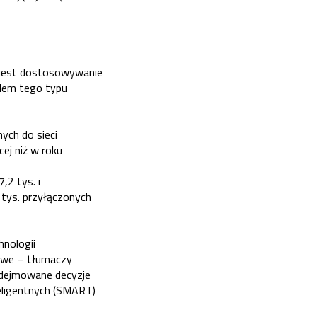
 jest dostosowywanie
lędem tego typu
ych do sieci
cej niż w roku
2 tys. i
 tys. przyłączonych
nologii
rowe – tłumaczy
odejmowane decyzje
teligentnych (SMART)