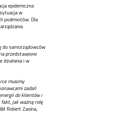
cja epidemiczna
 sytuacja w
ch podmiotów. Dla
arządzania
 się do samorządowców
 na przedstawione
działania i w
arce musimy
wykonawcami zadań
ergii do klientów i
 fakt, jak ważną rolę
lił Robert Zasina,