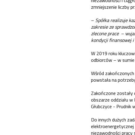
niezawodności i ciąg
zmniejszenie liczby p
–
Spółka realizuje k
zakresie ze sprawdzo
zlecone prace
– wyja
kondycji finansowej i
W 2019 roku kluczowy
odbiorców – w sumie 
Wśród zakończonych d
powstała na potrzeby
Zakończone zostały d
obszarze oddziału w Bi
Głubczyce - Prudnik w
Do innych dużych za
elektroenergetycznej
niezawodności pracy 