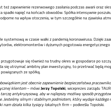
est też zapewnienie rezerwowego zasilania podczas awarii oraz skr
sza spadki napięć na końcach obwodów. Spółka intensywnie poszuku
ą odporne na wpływ otoczenia, w tym szczególnie na zjawiska atm
ole systemową w czasie walki z pandemią koronawirusa. Dzięki za
zytorów, elektromonterów i dyżurnych pogotowia energetycznego
rzygotowuje się również na trudny okres w gospodarce po szczy
uda się utrzymać ambitny plan inwestycyjny, to przetrwać będą mo
m powiązanych ze spółką.
owiązkiem jest obecnie zapewnienie bezpieczeństwa pracownik
rycznej klientom
– mówi
Jerzy Topolski
, wiceprezes zarządu TAUR
tarczę antykryzysową, aby w najlepszy możliwy sposób przygotowa
 Jesteśmy silnym i stabilnym podmiotem, który wydaje każdego r
ki nam działa kilka tysięcy lokalnych firm
– podkreśla Topolski.