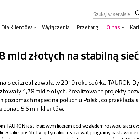
Szukana fraza
Sz
Dla Klientów
Wyłączenia
Przetargi
O nas
Kar
se
8 mld złotych na stabilną sieć
 na sieci zrealizowała w 2019 roku spółka TAURON Dy
sztowały 1,78 mld złotych. Zrealizowane projekty poz
ch poziomach napięć na południu Polski, co przekłada s
a ponad 5,5 mln klientów.
om TAURON jest krajowym liderem pod względem rozwoju sieci dys
ki w taki sposób, by optymalnie realizować programy nastawione 