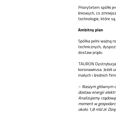
Priorytetem spółki j
liniowych, co zmniej
technologie, które s
Ambitny plan
Spółka pełni ważną r
technicznych, dyspo
dostaw prądu
TAURON Dystrybucja p
koronawirusa. Jeżeli 
małych i średnich fir
–
Naszym głównym ob
dostaw energii elekt
Analizujemy rządową 
moment w gospodarce.
około 1,8 mld zł. Dzię