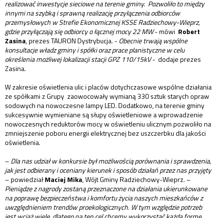
realizować inwestycje sieciowe na terenie gminy. Pozwoliło to między
innymi na szybką i sprawną realizację przyłączenia odbiorców
przemysłowych w Strefie Ekonomicznej KSSE Radziechowy-Wieprz,
gdzie przyłączają się odbiorcy o łącznej mocy 22 MW
- mówi
Robert
Zasina
, prezes TAURON Dystrybucja. -
Obecnie trwają wspólne
konsultacje władz gminy i spółki oraz prace planistyczne w celu
określenia możliwej lokalizacji stacji GPZ 110/15kV
- dodaje prezes
Zasina.
W zakresie oświetlenia ulic i placów dotychczasowe wspólne działania
ze spółkami z Grupy zaowocowały wymianą 330 sztuk starych opraw
sodowych na nowoczesne lampy LED. Dodatkowo, na terenie gminy
sukcesywnie wymieniane są słupy oświetleniowe a wprowadzenie
nowoczesnych reduktorów mocy w oświetleniu ulicznym pozwoliło na
zmniejszenie poboru energii elektrycznej bez uszczerbku dla jakości
oświetlenia.
–
Dla nas udział w konkursie był możliwością porównania i sprawdzenia,
jak jest odbierany i oceniany kierunek i sposób działań przez nas przyjęty
– powiedział
Maciej Mika
, Wójt Gminy Radziechowy-Wieprz. –
Pieniądze z nagrody zostaną przeznaczone na działania ukierunkowane
na poprawę bezpieczeństwa i komfortu życia naszych mieszkańców z
uwzględnieniem trendów proekologicznych. W tym względzie potrzeb
jest wciąż wiele, dlatego na ten cel chcemy wykorzystać każdą formę