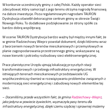
W konkursie uczestniczyły gminy z całej Polski. Każdy operator sieci
zdecydował, który samorząd z jego terenu otrzyma nagrodę finansową
na dalsze inwestycje. Poza regulaminowymi nagrodami TAURON
Dystrybucja oświetlił dekoracyjnie centrum gminy w okresie Świąt i
Nowego Roku. To dodatkowe podziękowanie ze strony spółki za
bardzo dobrą współpracę.
W ocenie TAURON Dystrybucja bardzo ważny był między innymi fakt, że
w gminie Radziechowy Wieprz powstał dokument, dzięki któremu wraz
z tworzeniem nowych terenów mieszkaniowych i przemysłowych w
planie zagospodarowania przestrzennego gminy, wskazywane są
nowe kierunki i potrzeby rozbudowy sieci elektroenergetycznej.
Prace planistyczne Urzędu ujmują lokalizację przyszłych stacji
transformatorowych i przebiegu infrastruktury energetycznej. W
istniejących terenach mieszkaniowych przedstawiciele UG
współuczestniczą również w rozwiązywaniu problemów związanych z
modernizacją sieci energetycznej i zabudową nowych elementów tej
sieci.
–
Doceniliśmy przede wszystkim fakt, że gmina
Radziechowy-Wieprz
,
jako jedyna w powiecie żywieckim, wyznaczyła pasy terenu dla
infrastruktury energetycznej, dzięki czemu szybciej i sprawniej możemy