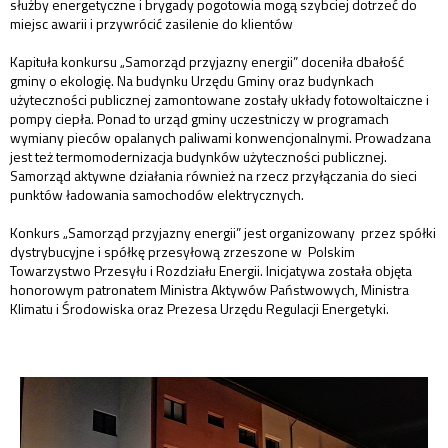
służby energetyczne i brygady pogotowia mogą szybciej dotrzeć do
miejsc awarii i przywrócić zasilenie do klientów
Kapituła konkursu „Samorząd przyjazny energii” doceniła dbałość
gminy o ekologię. Na budynku Urzędu Gminy oraz budynkach
użyteczności publicznej zamontowane zostały układy fotowoltaiczne i
pompy ciepła. Ponad to urząd gminy uczestniczy w programach
wymiany pieców opalanych paliwami konwencjonalnymi. Prowadzana
jest też termomodernizacja budynków użyteczności publicznej.
Samorząd aktywne działania również na rzecz przyłączania do sieci
punktów ładowania samochodów elektrycznych.
Konkurs „Samorząd przyjazny energii” jest organizowany przez spółki
dystrybucyjne i spółkę przesyłową zrzeszone w Polskim
Towarzystwo Przesyłu i Rozdziału Energii. Inicjatywa została objęta
honorowym patronatem Ministra Aktywów Państwowych, Ministra
Klimatu i Środowiska oraz Prezesa Urzędu Regulacji Energetyki.