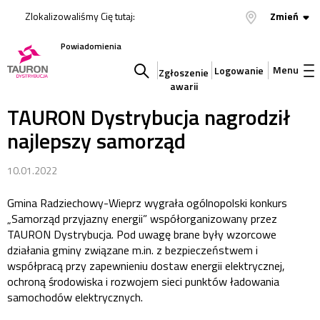
Zlokalizowaliśmy Cię tutaj:
Zmień
Powiadomienia
Menu
Logowanie
Zgłoszenie
awarii
Szukaj
TAURON Dystrybucja nagrodził
najlepszy samorząd
w
10.01.2022
serwisie
Gmina Radziechowy-Wieprz wygrała ogólnopolski konkurs
„Samorząd przyjazny energii” współorganizowany przez
TAURON Dystrybucja. Pod uwagę brane były wzorcowe
działania gminy związane m.in. z bezpieczeństwem i
współpracą przy zapewnieniu dostaw energii elektrycznej,
ochroną środowiska i rozwojem sieci punktów ładowania
samochodów elektrycznych.