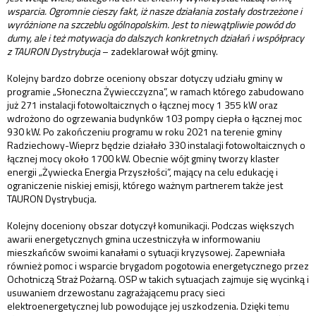
wsparcia. Ogromnie cieszy fakt, iż nasze działania zostały dostrzeżone i
wyróżnione na szczeblu ogólnopolskim. Jest to niewątpliwie powód do
dumy, ale i też motywacja do dalszych konkretnych działań i współpracy
z TAURON Dystrybucja
– zadeklarował wójt gminy.
Kolejny bardzo dobrze oceniony obszar dotyczy udziału gminy w
programie „Słoneczna Żywiecczyzna”, w ramach którego zabudowano
już 271 instalacji fotowoltaicznych o łącznej mocy 1 355 kW oraz
wdrożono do ogrzewania budynków 103 pompy ciepła o łącznej moc
930 kW. Po zakończeniu programu w roku 2021 na terenie gminy
Radziechowy-Wieprz będzie działało 330 instalacji fotowoltaicznych o
łącznej mocy około 1700 kW. Obecnie wójt gminy tworzy klaster
energii „Żywiecka Energia Przyszłości”, mający na celu edukację i
ograniczenie niskiej emisji, którego ważnym partnerem także jest
TAURON Dystrybucja.
Kolejny doceniony obszar dotyczył komunikacji. Podczas większych
awarii energetycznych gmina uczestniczyła w informowaniu
mieszkańców swoimi kanałami o sytuacji kryzysowej. Zapewniała
również pomoc i wsparcie brygadom pogotowia energetycznego przez
Ochotniczą Straż Pożarną. OSP w takich sytuacjach zajmuje się wycinką i
usuwaniem drzewostanu zagrażającemu pracy sieci
elektroenergetycznej lub powodujące jej uszkodzenia. Dzięki temu