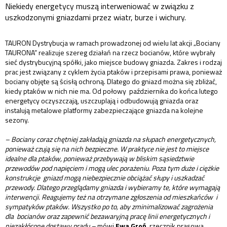
Niekiedy energetycy muszą interweniować w związku z
uszkodzonymi gniazdami przez wiatr, burze i wichury.
TAURON Dystrybucja w ramach prowadzonej od wielu lat akcji „Bociany
TAURONA” realizuje szereg działań na rzecz bocianów, które wybrały
sieć dystrybucyjną spółki, jako miejsce budowy gniazda. Zakres i rodzaj
prac jest związany z cyklem życia ptaków i przepisami prawa, ponieważ
bociany objęte są ścisłą ochroną. Dlatego do gniazd można się zbliżać,
kiedy ptaków w nich nie ma. Od połowy października do końca lutego
energetycy oczyszczają, uszczuplają i odbudowują gniazda oraz
instalują metalowe platformy zabezpieczające gniazda na kolejne
sezony.
– Bociany coraz chętniej zakładają gniazda na słupach energetycznych,
ponieważ czują się na nich bezpieczne. W praktyce nie jest to miejsce
idealne dla ptaków, ponieważ przebywają w bliskim sąsiedztwie
przewodów pod napięciem i mogą ulec porażeniu. Poza tym duże i ciężkie
konstrukcje gniazd mogą niebezpiecznie obciążać słupy i uszkadzać
przewody. Dlatego przeglądamy gniazda i wybieramy te, które wymagają
interwencji. Reagujemy też na otrzymane zgłoszenia od mieszkańców i
sympatyków ptaków. Wszystko po to, aby zminimalizować zagrożenia
dla bocianów oraz zapewnić bezawaryjną pracę linii energetycznych i
niezakłócone dostawy prądu –
mówi
Ewa Groń
, rzecznik prasowa