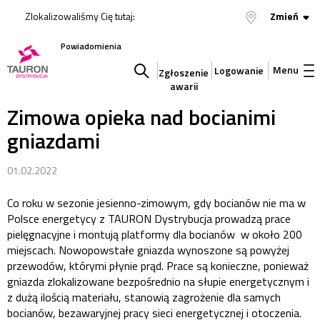
Zlokalizowaliśmy Cię tutaj:
Zmień
Powiadomienia
Menu
Logowanie
Zgłoszenie
awarii
Szukaj
Zimowa opieka nad bocianimi
gniazdami
w
01.02.2022
serwisie
Co roku w sezonie jesienno-zimowym, gdy bocianów nie ma w
Polsce energetycy z TAURON Dystrybucja prowadzą prace
pielęgnacyjne i montują platformy dla bocianów w około 200
miejscach. Nowopowstałe gniazda wynoszone są powyżej
przewodów, którymi płynie prąd. Prace są konieczne, ponieważ
gniazda zlokalizowane bezpośrednio na słupie energetycznym i
z dużą ilością materiału, stanowią zagrożenie dla samych
bocianów, bezawaryjnej pracy sieci energetycznej i otoczenia.