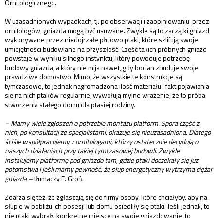
Ornitologicznego.
W uzasadnionych wypadkach, tj. po obserwacji i zaopiniowaniu przez
ornitologów, gniazda mogą być usuwane. Zwykle są to zaczątki gniazd
wykonywane przez niedojrzałe płciowo ptaki, które szlifują swoje
umiejętności budowlane na przyszłość. Część takich próbnych gniazd
powstaje w wyniku silnego instynktu, który powoduje potrzebę
budowy gniazda, a który nie mija nawet, gdy bocian zbuduje swoje
prawdziwe domostwo. Mimo, że wszystkie te konstrukcje są
tymczasowe, to jednak nagromadzona ilość materiału i fakt pojawiania
się na nich ptaków regularnie, wywołują mylne wrażenie, że to próba
stworzenia stałego domu dla ptasiej rodziny.
– Mamy wiele zgłoszeń o potrzebie montażu platform. Spora część z
nich, po konsultacji ze specjalistami, okazuje się nieuzasadniona. Dlatego
ściśle współpracujemy z ornitologami, którzy ostatecznie decydują o
naszych działaniach przy takiej tymczasowej budowli. Zwykle
instalujemy platformę pod gniazdo tam, gdzie ptaki doczekały się już
potomstwa i jeśli mamy pewność, że słup energetyczny wytrzyma ciężar
gniazda –
tłumaczy E. Groń.
Zdarza się też, że zgłaszają się do firmy osoby, które chciałyby, aby na
słupie w pobliżu ich posesji lub domu osiedliły się ptaki. Jeśli jednak, to
nie ptaki wybrały konkretne miejsce na swoje gniazdowanie, to