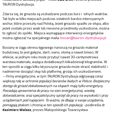
TAURON Dystrybucja.
Zdarza się, że gniazda są uszkadzane podczas burz i silnych wiatrów.
Tak było w kilku miejscach podczas ostatnich bardzo intensywnych
wichur, które przeszły nad Polską. Jeżeli gniazdo spadło ze słupa, albo
jeżeli zostało przez wiatr lub niesione przedmioty uszkodzone, można
to zgłosić do spółki. Miejsca wymagające interwencji energetyków
można zgłaszać na specjalnego maila:
bocian@tauron-dystrybucja.pl
Bociany w ciągu okresu lęgowego nanoszą na gniazdo materiał
budulcowy, to jest gałęzie, darń, siano, słomę a nawet śmieci. W
efekcie, w jednym roku może przybyć nawet 30-centymetrowa
warstwa materiału, ważąca dodatkowych kilkadziesiąt kilogramów. W
ten sposób w ciągu kilku lat poszycie gniazda może stracić stabilność i
nadmiernie dociążyć słup lub platformę, grożąc ich uszkodzeniem.
– Firmy energetyczne, w tym TAURON Dystrybucja odgrywają coraz
większą rolę w ochronie populacji bocianów białych w Polsce. Bezpieczny
dostęp do gniazd zlokalizowanych na słupach mają tylko energetycy.
Posiadają uprawnienia do pracy na sieci energetycznej, wiedzę,
doświadczenie, oraz specjalistyczny sprzęt do pracy na wysokości i przy
urządzeniach pod napięciem. To ważne, że dbając o swoje urządzenia,
pomagają ptakom i chronią w ten sposób ich populację -
podkreśla dr
Kazimierz Walasz
, prezes Małopolskiego Towarzystwa