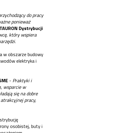
przychodzący do pracy
 ważne ponieważ
 TAURON Dystrybucji
wcę, który wspiera
arzędzi.
ca w obszarze budowy
awodów elektryka i
ZSME
-
Praktyki i
h, wsparcie w
ładają się na dobre
atrakcyjnej pracy,
strybucję
ny osobistej, buty i
yposażeniem