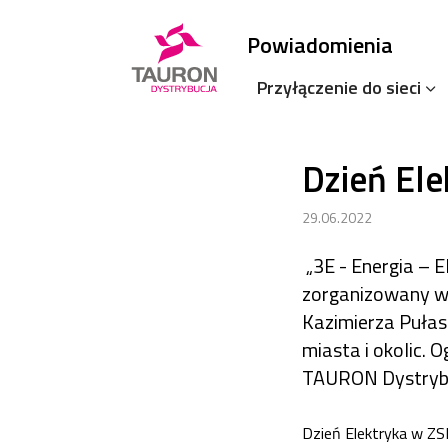
Powiadomienia
Przyłączenie do sieci
Dzień El
29.06.2022
„3E - Energia – E
zorganizowany w 
Kazimierza Pułask
miasta i okolic.
TAURON Dystrybu
Dzień Elektryka w ZS