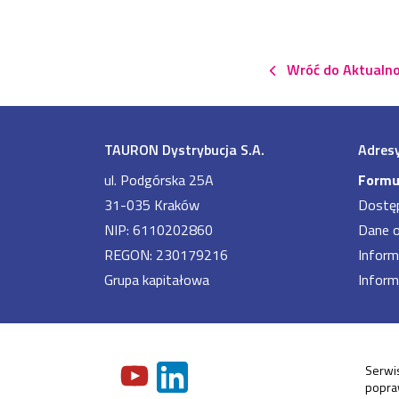
Wróć do Aktualno
TAURON Dystrybucja S.A.
Adresy
ul. Podgórska 25A
Formu
31-035 Kraków
Dostę
NIP: 6110202860
Dane 
REGON: 230179216
Inform
Grupa kapitałowa
Inform
Serwis
popraw