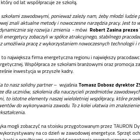
który od lat współpracuje ze szkołą.
szkołami zawodowymi, ponieważ zależy nam, żeby młodzi ludzie 
ej znali aktualne metody i nowoczesne narzędzia pracy. Jest to
dynamicznie się rozwija i zmienia
- mówi
Robert Zasina prezes
i energetycy zobaczyli w spółce atrakcyjnego, stabilnego pracoda
 umożliwia pracę z wykorzystaniem nowoczesnych technologii i n
to największa firma energetyczna regionu i największy pracodaw
 energetycznej. Współpraca ze szkołami branżowymi oraz promocja z
ześnie inwestycja w przyszłe kadry.
 to nasz solidny partner
– wyjaśnia
Tomasz Dobosz dyrektor 
 dla uczniów, szkolenia dla nauczycieli przedmiotów zawodowyc
 to istotne elementy naszej wieloletniej współpracy, które przek
entów do wykonywania zawodu. To z kolei ułatwia im znalezienie 
ykształcenia.
tryka mogli zobaczyć na stoisku przygotowanym przez TAURON Dy
korzystywany na co dzień w zawodowej energetyce. Sprzęt ochro
ne, kaski z przyłbicami, samochód pogotowia energetycznego z w