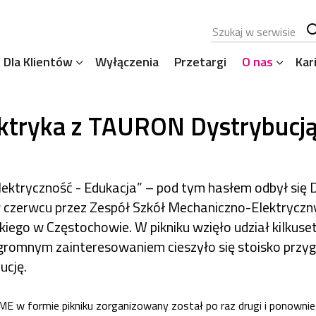
Szukana fraza
Sz
Dla Klientów
Wyłączenia
Przetargi
O nas
Kar
se
ektryka z TAURON Dystrybucj
lektryczność - Edukacja” – pod tym hasłem odbył się D
czerwcu przez Zespół Szkół Mechaniczno-Elektryczny
iego w Częstochowie. W pikniku wzięło udział kilkuset
 Ogromnym zainteresowaniem cieszyło się stoisko prz
cję.
ME w formie pikniku zorganizowany został po raz drugi i ponownie 