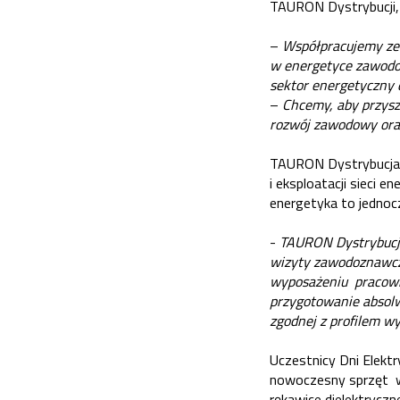
TAURON Dystrybucji, 
–
Współpracujemy ze 
w energetyce zawodow
sektor energetyczny 
–
Chcemy, aby przyszl
rozwój zawodowy oraz
TAURON Dystrybucja 
i eksploatacji sieci
energetyka to jednoc
-
TAURON Dystrybucja
wizyty zawodoznawcze
wyposażeniu pracowni,
przygotowanie absolw
zgodnej z profilem w
Uczestnicy Dni Elek
nowoczesny sprzęt wy
rękawice dielektrycz