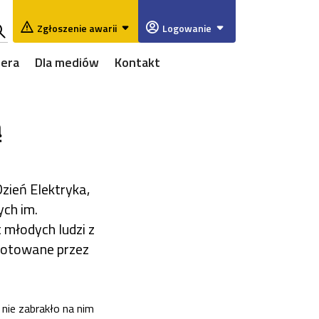
Zgłoszenie awarii
Logowanie
ukaj
iera
Dla mediów
Kontakt
w
rwisie
ą
zień Elektryka,
ch im.
 młodych ludzi z
ygotowane przez
nie zabrakło na nim