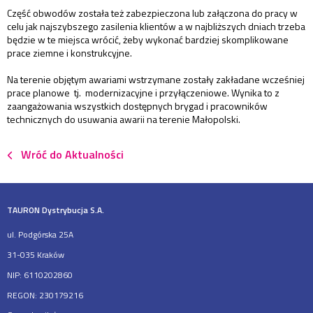
Część obwodów została też zabezpieczona lub załączona do pracy w
celu jak najszybszego zasilenia klientów a w najbliższych dniach trzeba
będzie w te miejsca wrócić, żeby wykonać bardziej skomplikowane
prace ziemne i konstrukcyjne.
Na terenie objętym awariami wstrzymane zostały zakładane wcześniej
prace planowe tj. modernizacyjne i przyłączeniowe. Wynika to z
zaangażowania wszystkich dostępnych brygad i pracowników
technicznych do usuwania awarii na terenie Małopolski.
Wróć do Aktualności
TAURON Dystrybucja S.A.
ul. Podgórska 25A
31-035 Kraków
NIP: 6110202860
REGON: 230179216