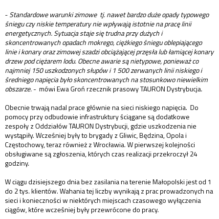
-
Standardowe warunki zimowe tj. nawet bardzo duże opady typowego
śniegu czy niskie temperatury nie wpływają istotnie na pracę linii
energetycznych. Sytuacja staje się trudna przy dużych i
skoncentrowanych opadach mokrego, ciężkiego śniegu oblepiającego
linie i konary oraz zimowej szadzi obciążającej przęsła lub łamiącej konary
drzew pod ciężarem lodu. Obecne awarie są nietypowe, ponieważ co
najmniej 150 uszkodzonych słupów i 1 500 zerwanych linii niskiego i
średniego napięcia było skoncentrowanych na stosunkowo niewielkim
obszarze.
- mówi Ewa Groń rzecznik prasowy TAURON Dystrybucja.
Obecnie trwają nadal prace głównie na sieci niskiego napięcia. Do
pomocy przy odbudowie infrastruktury ściągane są dodatkowe
zespoły z Oddziałów TAURON Dystrybucji, gdzie uszkodzenia nie
wystąpiły. Wcześniej były to brygady z Gliwic, Będzina, Opola i
Częstochowy, teraz również z Wrocławia. W pierwszej kolejności
obsługiwane są zgłoszenia, których czas realizacji przekroczył 24
godziny.
W ciągu dzisiejszego dnia bez zasilania na terenie Małopolski jest od 1
do 2 tys. klientów. Wahania tej liczby wynikają z prac prowadzonych na
sieci i konieczności w niektórych miejscach czasowego wyłączenia
ciągów, które wcześniej były przewrócone do pracy.