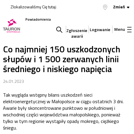
Zlokalizowaliśmy Cię tutaj:
Zmień
Powiadomienia
Menu
Logowanie
Zgłoszenie
awarii
Szukaj
Co najmniej 150 uszkodzonych
słupów i 1 500 zerwanych linii
w
średniego i niskiego napięcia
serwisie
24.01.2023
Tak wygląda wstępny bilans uszkodzeń sieci
elektroenergetycznej w Małopolsce w ciągu ostatnich 3 dni.
Awarie były skoncentrowane punktowo w południowej i
wschodniej części województwa małopolskiego, ponieważ
tylko w tym regionie wystąpiły opady mokrego, ciężkiego
śniegu.