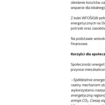
obniżenie kosztów zak
wsparcie dla lokalneg
Z kolei WFOŚiGW pełni
energetycznych na Do
potrzeb oraz zasobów
Na podstawie wniosków
finansowe.
Korzyści dla społec
Społeczności energet
przynosi mieszkańcom
–Spółdzielnie energet
realny mechanizm sta
wykorzystaniu naszyc
energetyczną regionów
emisje CO₂. Cieszę s