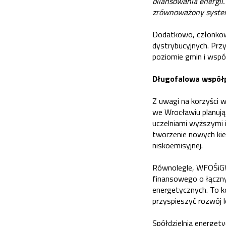
bilansowania energii
zrównoważony syste
Dodatkowo, członkowie
dystrybucyjnych. Prz
poziomie gmin i wspól
Długofalowa współ
Z uwagi na korzyści w
we Wrocławiu planują
uczelniami wyższymi i
tworzenie nowych kie
niskoemisyjnej.
Równolegle, WFOŚiGW
finansowego o łączny
energetycznych. To ko
przyspieszyć rozwój 
Spółdzielnia energety