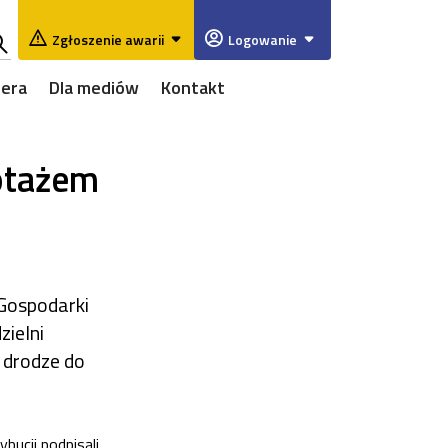
Zgłoszenie awarii
Logowanie
ukaj
iera
Dla mediów
Kontakt
w
rwisie
otażem
Gospodarki
ielni
 drodze do
ucji podpisali