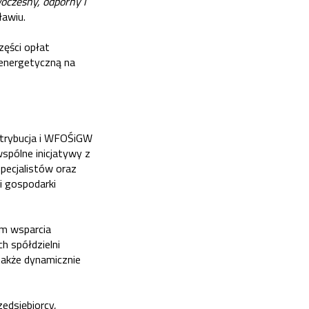
oczesny, odporny i
awiu.
zęści opłat
 energetyczną na
ystrybucja i WFOŚiGW
spólne inicjatywy z
specjalistów oraz
i gospodarki
m wsparcia
h spółdzielni
 także dynamicznie
zedsiębiorcy,