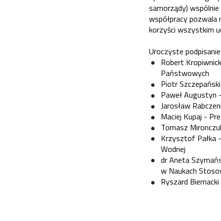
samorządy) wspólnie p
współpracy pozwala n
korzyści wszystkim 
Uroczyste podpisanie
Robert Kropiwnic
Państwowych
Piotr Szczepański
Paweł Augustyn -
Jarosław Rabczen
Maciej Kupaj - Pr
Tomasz Mironczuk
Krzysztof Pałka 
Wodnej
dr Aneta Szymańsk
w Naukach Stoso
Ryszard Biernacki