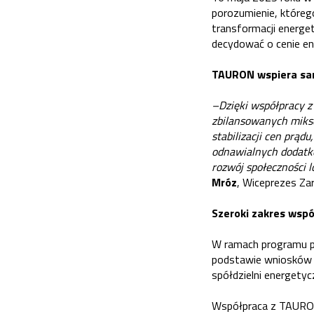
porozumienie, któreg
transformacji energet
decydować o cenie ene
TAURON wspiera sam
–Dzięki współpracy z
zbilansowanych miksó
stabilizacji cen prąd
odnawialnych dodatko
rozwój społeczności l
Mróz
, Wiceprezes Za
Szeroki zakres wspó
W ramach programu p
podstawie wniosków z
spółdzielni energetyc
Współpraca z TAURON