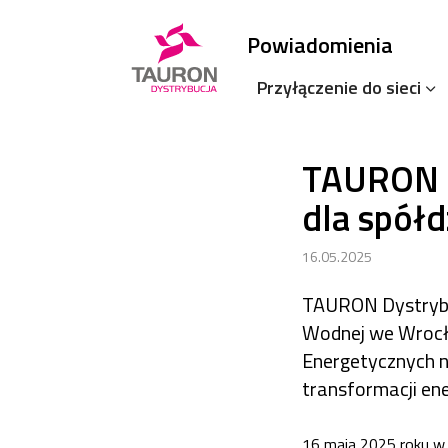
Powiadomienia
Przyłączenie do sieci
TAURON D
dla spółd
16.05.2025
TAURON Dystrybu
Wodnej we Wrocła
Energetycznych n
transformacji ene
16 maja 2025 roku w 