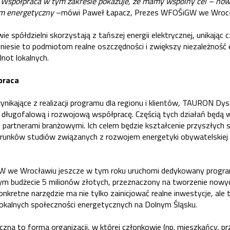
. Współpraca w tym zakresie pokazuje, że mamy wspólny cel – now
m energetyczny
–mówi Paweł Łapacz, Prezes WFOŚiGW we Wrocł
 spółdzielni skorzystają z tańszej energii elektrycznej, unikając c
yniesie to podmiotom realne oszczędności i zwiększy niezależność
not lokalnych.
praca
ynikające z realizacji programu dla regionu i klientów, TAURON D
 długofalową i rozwojową współpracę. Częścią tych działań będą w
 partnerami branżowymi. Ich celem będzie kształcenie przyszłych 
runków studiów związanych z rozwojem energetyki obywatelskiej 
 we Wrocławiu jeszcze w tym roku uruchomi dedykowany progra
m budżecie 5 milionów złotych, przeznaczony na tworzenie nowyc
nkretne narzędzie ma nie tylko zainicjować realne inwestycje, ale
lokalnych społeczności energetycznych na Dolnym Śląsku.
czna to forma organizacji, w której członkowie (np. mieszkańcy, pr