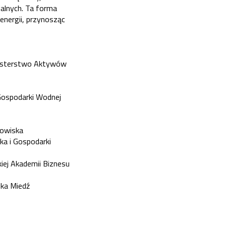
ialnych. Ta forma
energii, przynosząc
nisterstwo Aktywów
Gospodarki Wodnej
dowiska
a i Gospodarki
iej Akademii Biznesu
ska Miedź