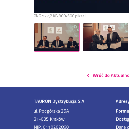
PNG
577,2 KB
900x600 pikseli
Wróć do Aktualno
TAURON Dystrybucja S.A.
Adresy
ul. Podgórska 25A
Formu
31-035 Kraków
Dostę
NIP: 6110202860
Dane 