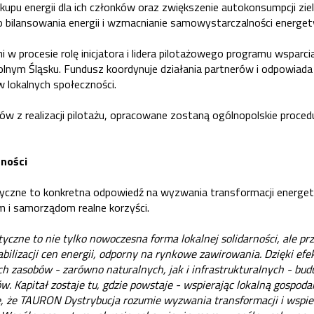
upu energii dla ich członków oraz zwiększenie autokonsumpcji zielo
o bilansowania energii i wzmacnianie samowystarczalności energet
 w procesie rolę inicjatora i lidera pilotażowego programu wsparcia
lnym Śląsku. Fundusz koordynuje działania partnerów i odpowiada 
 lokalnych społeczności.
 z realizacji pilotażu, opracowane zostaną ogólnopolskie procedu
zności
yczne to konkretna odpowiedź na wyzwania transformacji energet
 i samorządom realne korzyści.
yczne to nie tylko nowoczesna forma lokalnej solidarności, ale p
bilizacji cen energii, odporny na rynkowe zawirowania. Dzięki e
h zasobów - zarówno naturalnych, jak i infrastrukturalnych - bud
. Kapitał zostaje tu, gdzie powstaje - wspierając lokalną gospodar
ię, że TAURON Dystrybucja rozumie wyzwania transformacji i wspie