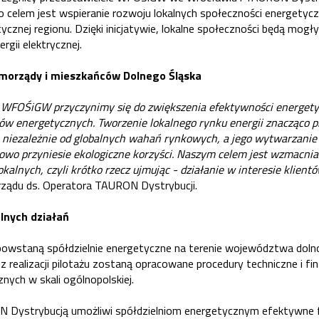
o celem jest wspieranie rozwoju lokalnych społeczności energetyc
ycznej regionu. Dzięki inicjatywie, lokalne społeczności będą mogł
rgii elektrycznej.
orządy i mieszkańców Dolnego Śląska
 WFOŚiGW przyczynimy się do zwiększenia efektywności energety
w energetycznych. Tworzenie lokalnego rynku energii znacząco pr
u, niezależnie od globalnych wahań rynkowych, a jego wytwarzanie 
wo przyniesie ekologiczne korzyści. Naszym celem jest wzmacnian
okalnych, czyli krótko rzecz ujmując - działanie w interesie klient
rządu ds. Operatora TAURON Dystrybucji.
lnych działań
owstaną spółdzielnie energetyczne na terenie województwa dolno
 realizacji pilotażu zostaną opracowane procedury techniczne i fi
znych w skali ogólnopolskiej.
 Dystrybucją umożliwi spółdzielniom energetycznym efektywne 