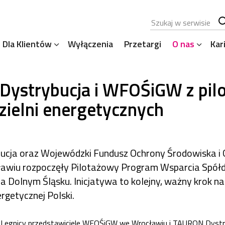
Szukana fraza
Sz
Dla Klientów
Wyłączenia
Przetargi
O nas
Kar
se
ystrybucja i WFOŚiGW z pil
zielni energetycznych
cja oraz Wojewódzki Fundusz Ochrony Środowiska i 
wiu rozpoczęły Pilotażowy Program Wsparcia Spółdz
a Dolnym Śląsku. Inicjatywa to kolejny, ważny krok na
rgetycznej Polski.
Legnicy przedstawiciele WFOŚiGW we Wrocławiu i TAURON Dystryb