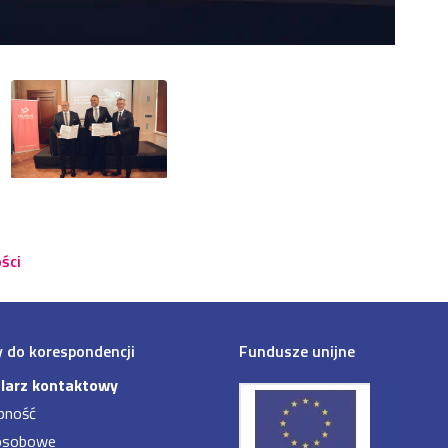
ści
 do korespondencji
Fundusze unijne
larz kontaktowy
pność
osobowe