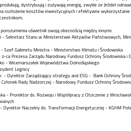
rodukują, dystrybuują i zużywają energię, zwykle ze źródeł odnaw
a rozłożenie kosztów inwestycyjnych i efektywne wykorzystanie 
uczestnikom.
 porozumienia uświetnili swoją obecnością między innymi:
ki - Sekretarz Stanu w Ministerstwie Aktywów Państwowych, Mi
 - Szef Gabinetu Ministra - Ministerstwo Klimatu i Środowiska
 z-ca Prezesa Zarządu Narodowy Fundusz Ochrony Środowiska i 
ko - Wicemarszałek Województwa Dolnośląskiego
ezydent Legnicy
 - Dyrektor Zarządzający strategy and ESG - Bank Ochrony Śro
- Członek Rady Nadzorczej - Narodowy Fundusz Ochrony Środowisk
a - Prorektor ds. Rozwoju i Współpracy z Otoczenie z Wrocławsk
wanych
 - Dyrektor Naczelny ds. Transformacji Energetycznej - KGHM Pol