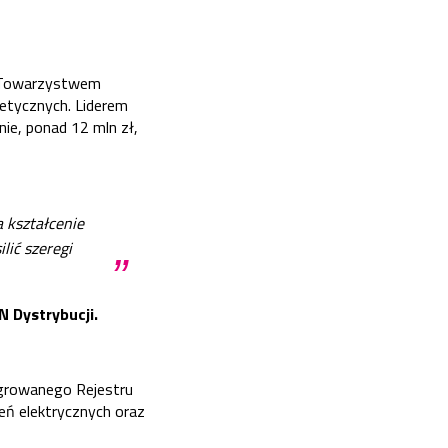
m Towarzystwem
etycznych. Liderem
ie, ponad 12 mln zł,
 kształcenie
lić szeregi
”
 Dystrybucji.
growanego Rejestru
eń elektrycznych oraz