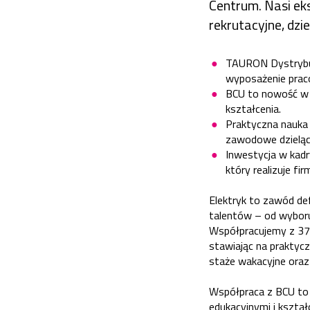
Centrum. Nasi ek
rekrutacyjne, dzi
TAURON Dystrybuc
wyposażenie prac
BCU to nowość w 
kształcenia.
Praktyczna nauka
zawodowe dzieląc 
Inwestycja w kadr
który realizuje fir
Elektryk to zawód d
talentów – od wyboru 
Współpracujemy z 37 
stawiając na praktyc
staże wakacyjne oraz 
Współpraca z BCU to 
edukacyjnymi i kształ