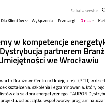
Szukana fraza
Sz
Dla Klientów
Wyłączenia
Przetargi
O nas
Kar
se
emy w kompetencje energety
ystrybucja partnerem Bran
Umiejętności we Wrocławiu
arto Branżowe Centrum Umiejętności (BCU) w dziedzi
k kształcenia, szkolenia i egzaminowania, który będz
alistów dla sektora energetycznego. TAURON Dystrybu
 projektu, od początku współtworzył program nauczan