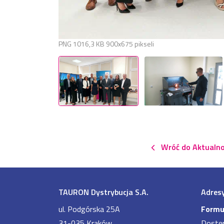
PNG
1016,3 KB
900x675 pikseli
Wróć do Aktualno
TAURON Dystrybucja S.A.
Adresy
ul. Podgórska 25A
Formu
31-035 Kraków
Dostę