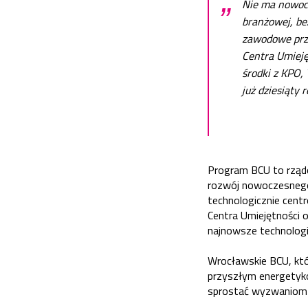
„
Nie ma nowocz
branżowej, bez
zawodowe przy
Centra Umieję
środki z KPO,
już dziesiąty r
Program BCU to rządo
rozwój nowoczesneg
technologicznie cent
Centra Umiejętności 
najnowsze technologi
Wrocławskie BCU, któ
przyszłym energetyko
sprostać wyzwaniom 