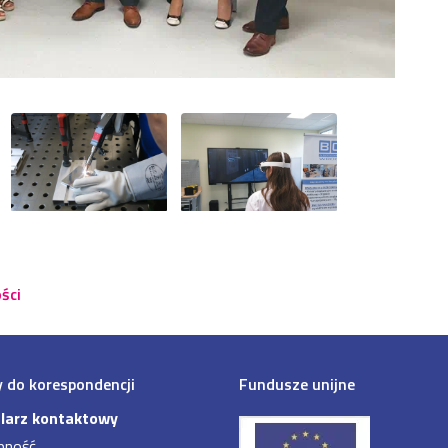
ści
 do korespondencji
Fundusze unijne
larz kontaktowy
pność