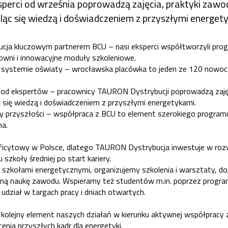
sperci od września poprowadzą zajęcia, praktyki zaw
eląc się wiedzą i doświadczeniem z przyszłymi energet
ja kluczowym partnerem BCU – nasi eksperci współtworzyli prog
owni i innowacyjne moduły szkoleniowe.
systemie oświaty – wrocławska placówka to jeden ze 120 nowo
 od ekspertów – pracownicy TAURON Dystrybucji poprowadzą zajęci
się wiedzą i doświadczeniem z przyszłymi energetykami.
y przyszłości – współpraca z BCU to element szerokiego programu
ma.
eficytowy w Polsce, dlatego TAURON Dystrybucja inwestuje w ro
szkoły średniej po start kariery.
szkołami energetycznymi, organizujemy szkolenia i warsztaty, 
zną naukę zawodu. Wspieramy też studentów m.in. poprzez progr
udział w targach pracy i dniach otwartych.
kolejny element naszych działań w kierunku aktywnej współpracy
cenia przyszłych kadr dla energetyki.