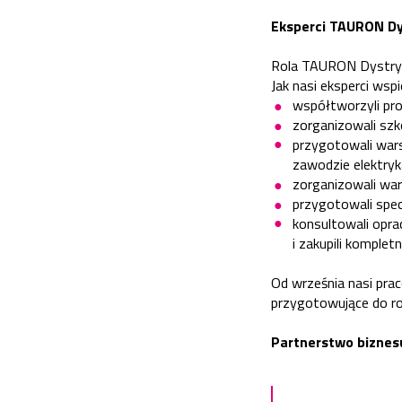
Eksperci TAURON Dy
Rola TAURON Dystryb
Jak nasi eksperci wsp
współtworzyli pr
zorganizowali szko
przygotowali war
zawodzie elektryk
zorganizowali war
przygotowali spe
konsultowali opr
i zakupili komplet
Od września nasi pra
przygotowujące do r
Partnerstwo biznesu