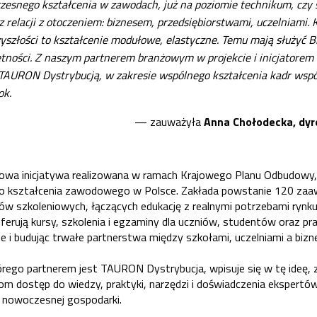
esnego kształcenia w zawodach, już na poziomie technikum, czy 
 relacji z otoczeniem: biznesem, przedsiębiorstwami, uczelniami. 
szłości to kształcenie modułowe, elastyczne. Temu mają służyć 
tności. Z naszym partnerem branżowym w projekcie i inicjatorem 
 TAURON Dystrybucją, w zakresie wspólnego kształcenia kadr wsp
ok.
— zauważyła
Anna Chołodecka, dyr
wa inicjatywa realizowana w ramach Krajowego Planu Odbudowy, 
o kształcenia zawodowego w Polsce. Zakłada powstanie 120 za
rów szkoleniowych, łączących edukację z realnymi potrzebami rynk
oferują kursy, szkolenia i egzaminy dla uczniów, studentów oraz p
e i budując trwałe partnerstwa między szkołami, uczelniami a biz
rego partnerem jest TAURON Dystrybucja, wpisuje się w tę ideę, 
m dostęp do wiedzy, praktyki, narzędzi i doświadczenia ekspertó
nowoczesnej gospodarki.