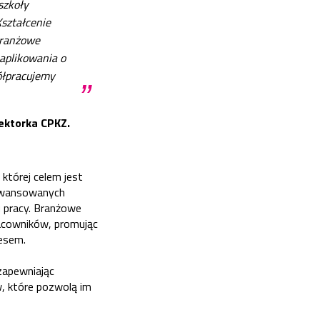
szkoły
Kształcenie
Branżowe
aplikowania o
ółpracujemy
”
ektorka CPKZ.
której celem jest
awansowanych
u pracy. Branżowe
racowników, promując
nesem.
zapewniając
w, które pozwolą im