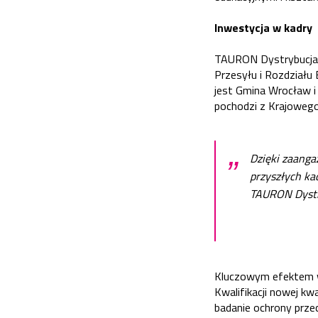
Inwestycja w kadry
TAURON Dystrybucja 
Przesyłu i Rozdziału
jest Gmina Wrocław i
pochodzi z Krajoweg
„
Dzięki zaang
przyszłych kad
TAURON Dystry
Kluczowym efektem w
Kwalifikacji nowej kw
badanie ochrony prze