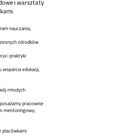
odowe i warsztaty
ykami.
ram nauczania,
czesnych ośrodków
a i praktyki
 wsparcia edukacji,
zwój młodych
doposażamy pracownie
am mentoringowy,
 z placówkami