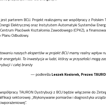
jest parterem BCU. Projekt realizujemy we współpracy z Polski
 Energii Elektrycznej oraz Instytutem Automatyki Systemów Energ
 Centrum Placówek Kształcenia Zawodowego (CPKZ), a finansowan
o Planu Odbudowy.
ażowaniu naszych ekspertów w projekt BCU mamy realny wpływ na
r energetyki. To inwestycja w ludzi, którzy w przyszłości mogą zasi
bucji i całej branży
— podkreśla
Leszek Kosiorek, Prezes TAURON
spółpracy TAURON Dystrybucji z BCU będzie włączenie do Zinte
alifikacji sektorowej: „Wykonywanie pomiarów i diagnostyka urządz
ciwporażeniowej”.