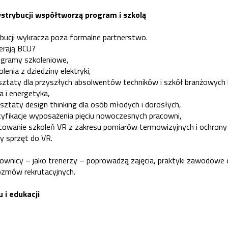
strybucji współtworzą program i szkolą
ucji wykracza poza formalne partnerstwo.
ierają BCU?
ogramy szkoleniowe,
lenia z dziedziny elektryki,
sztaty dla przyszłych absolwentów techników i szkół branżowych
a i energetyka,
sztaty design thinking dla osób młodych i dorosłych,
cyfikacje wyposażenia pięciu nowoczesnych pracowni,
acowanie szkoleń VR z zakresu pomiarów termowizyjnych i ochrony
ny sprzęt do VR.
cownicy – jako trenerzy – poprowadzą zajęcia, praktyki zawodowe
ozmów rekrutacyjnych.
 i edukacji