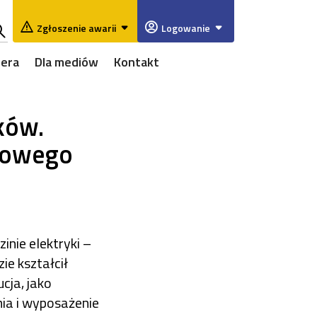
Zgłoszenie awarii
Logowanie
ukaj
iera
Dla mediów
Kontakt
w
rwisie
ków.
żowego
nie elektryki –
ie kształcił
cja, jako
ia i wyposażenie