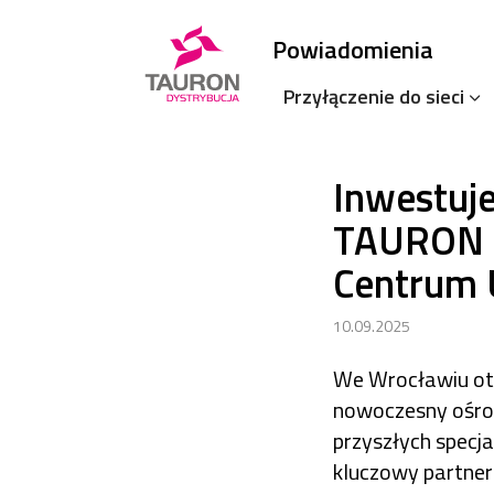
Powiadomienia
Przyłączenie do sieci
Inwestuj
TAURON D
Centrum 
10.09.2025
We Wrocławiu otw
nowoczesny ośrode
przyszłych specj
kluczowy partner