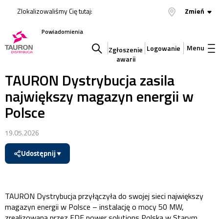
Zlokalizowaliśmy Cię tutaj:
Zmień
Powiadomienia
Menu
Logowanie
Zgłoszenie
awarii
Szukaj
TAURON Dystrybucja zasila
największy magazyn energii w
w
Polsce
serwisie
19.05.2026
Udostępnij
▼
TAURON Dystrybucja przyłączyła do swojej sieci największy
magazyn energii w Polsce – instalację o mocy 50 MW,
zrealizowaną przez EDF power solutions Polska w Starym