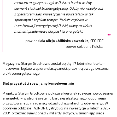
rozmiaru magazyn energii w Polsce i bardzo ważny
element sieci elektroenergetycznej. Gdyby nie współpraca
z operatorem sieci inwestycja nie powstałaby w tak
sprawnym i szybkim tempie. To duża cegiełka w
transformacji energetycznej Polski, nowy rozdział i
moment przełomowy dla polskiej energetyki.
”
— powiedziała
Alicja Chilińska Zawadzka,
CEO EDF
power solutions Polska.
Magazyn w Starym Grodkowie został objęty 17 letnim kontraktem
mocowym i będzie wspierał elastyczność pracy krajowego systemu
elektroenergetycznego.
Sieć przyszłości rozwijamy konsekwentnie
Projekt w Starym Grodkowie pokazuje kierunek rozwoju nowoczesnej
energetyki – w stronę systemu bardziej elastycznego, odpornego i
przygotowanego na rosnący udział odnawialnych źródeł energii. W
opolskim oddziale TAURON Dystrybucji na inwestycje w latach 2025-
2031 przeznaczymy ponad 2 miliardy złotych, wzmacniając sieć i