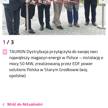
JPG
1
/ 3
488,4
KB
TAURON Dystrybucja przyłączyła do swojej sieci
1980x1381
pikseli
największy magazyn energii w Polsce – instalację o
mocy 50 MW, zrealizowaną przez EDF power
solutions Polska w Starym Grodkowie (woj.
opolskie).
Wróć do Aktualności