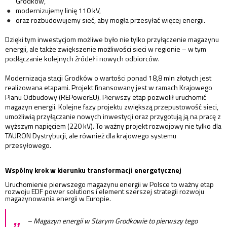
Grodków,
modernizujemy linię 110 kV,
oraz rozbudowujemy sieć, aby mogła przesyłać więcej energii.
Dzięki tym inwestycjom możliwe było nie tylko przyłączenie magazynu
energii, ale także zwiększenie możliwości sieci w regionie – w tym
podłączanie kolejnych źródeł i nowych odbiorców.
Modernizacja stacji Grodków o wartości ponad 18,8 mln złotych jest
realizowana etapami. Projekt finansowany jest w ramach Krajowego
Planu Odbudowy (REPowerEU). Pierwszy etap pozwolił uruchomić
magazyn energii. Kolejne fazy projektu zwiększą przepustowość sieci,
umożliwią przyłączanie nowych inwestycji oraz przygotują ją na pracę z
wyższym napięciem (220 kV). To ważny projekt rozwojowy nie tylko dla
TAURON Dystrybucji, ale również dla krajowego systemu
przesyłowego.
Wspólny krok w kierunku transformacji energetycznej
Uruchomienie pierwszego magazynu energii w Polsce to ważny etap
rozwoju EDF power solutions i element szerszej strategii rozwoju
magazynowania energii w Europie.
„
– Magazyn energii w Starym Grodkowie to pierwszy tego