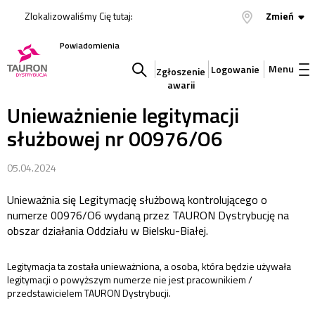
Zlokalizowaliśmy Cię tutaj:
Zmień
Powiadomienia
Menu
Logowanie
Zgłoszenie
awarii
Szukaj
Unieważnienie legitymacji
służbowej nr 00976/O6
w
05.04.2024
serwisie
Unieważnia się Legitymację służbową kontrolującego o
numerze 00976/O6 wydaną przez TAURON Dystrybucję na
obszar działania Oddziału w Bielsku-Białej.
Legitymacja ta została unieważniona, a osoba, która będzie używała
legitymacji o powyższym numerze nie jest pracownikiem /
przedstawicielem TAURON Dystrybucji.