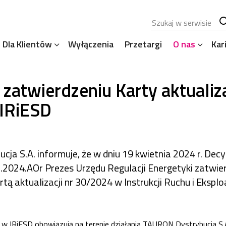
Szukana fraza
Sz
Dla Klientów
Wyłączenia
Przetargi
O nas
Kar
se
 zatwierdzeniu Karty aktualiza
IRiESD
a S.A. informuje, że w dniu 19 kwietnia 2024 r. Decy
024.AOr Prezes Urzędu Regulacji Energetyki zatwier
 aktualizacji nr 30/2024 w Instrukcji Ruchu i Eksploa
w IRiESD obowiązują na terenie działania TAURON Dystrybucja S.