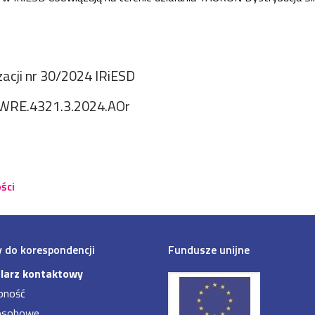
zacji nr 30/2024 IRiESD
.WRE.4321.3.2024.AOr
ści
 do korespondencji
Fundusze unijne
larz kontaktowy
pność
osobowe