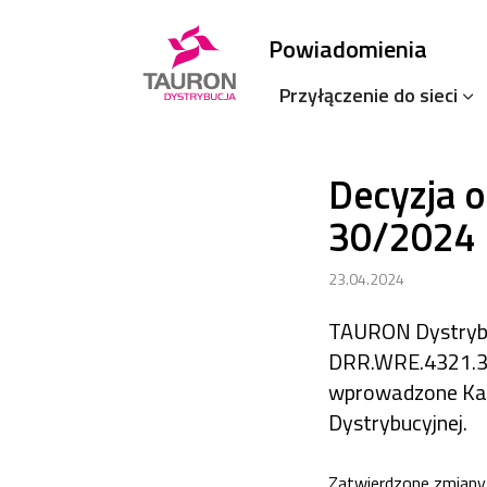
Powiadomienia
Przyłączenie do sieci
Decyzja o
30/2024 
23.04.2024
TAURON Dystrybucj
DRR.WRE.4321.3.2
wprowadzone Kartą
Dystrybucyjnej.
Zatwierdzone zmiany 