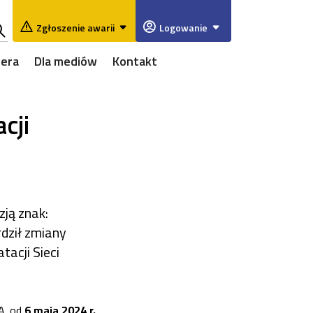
Zgłoszenie awarii
Logowanie
ukaj
iera
Dla mediów
Kontakt
w
rwisie
cji
zją znak:
dził zmiany
tacji Sieci
A. od
6 maja 2024 r.