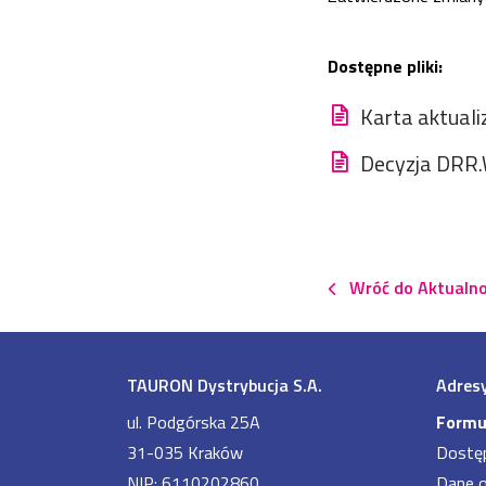
Dostępne pliki:
Karta aktuali
Decyzja DRR
Wróć do Aktualno
TAURON Dystrybucja S.A.
Adresy
ul. Podgórska 25A
Formu
31-035 Kraków
Dostę
NIP: 6110202860
Dane 