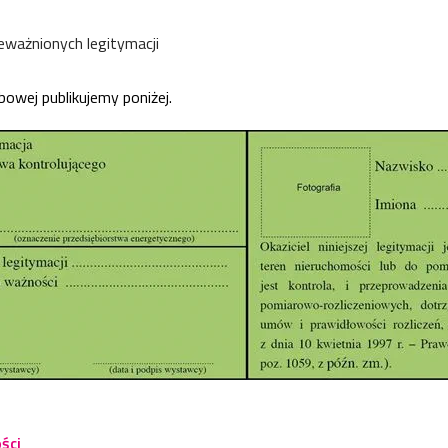
ieważnionych legitymacji
bowej publikujemy poniżej.
ści