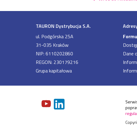
TAURON Dystrybucja S.A.
Adresy
ul. Podgórska 25A
Formu
31-035 Kraków
Dostę
NIP: 6110202860
Dane 
REGON: 230179216
Inform
Grupa kapitałowa
Inform
Serwis
popraw
regula
Copyr