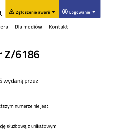
Zgłoszenie awarii
Logowanie
ukaj
iera
Dla mediów
Kontakt
w
rwisie
nr Z/6186
6 wydaną przez
yższym numerze nie jest
ację służbową z unikatowym