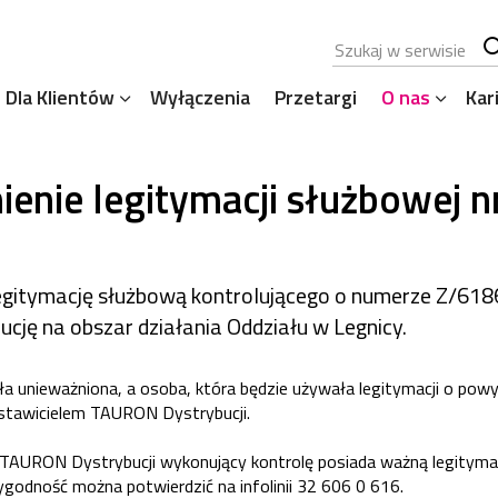
Szukana fraza
Sz
Dla Klientów
Wyłączenia
Przetargi
O nas
Kar
se
enie legitymacji służbowej 
egitymację służbową kontrolującego o numerze Z/618
ję na obszar działania Oddziału w Legnicy.
ła unieważniona, a osoba, która będzie używała legitymacji o pow
dstawicielem TAURON Dystrybucji.
 TAURON Dystrybucji wykonujący kontrolę posiada ważną legitym
ygodność można potwierdzić na infolinii 32 606 0 616.