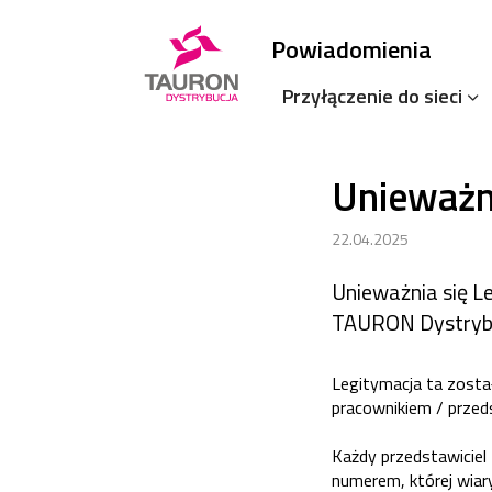
Powiadomienia
Przyłączenie do sieci
Unieważni
22.04.2025
Unieważnia się L
TAURON Dystrybuc
Legitymacja ta zosta
pracownikiem / prze
Każdy przedstawiciel
numerem, której wiar