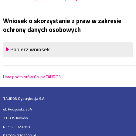
Wniosek o skorzystanie z praw w zakresie
ochrony danych osobowych
Pobierz wniosek
Lista podmiotów Grupy TAURON
TAURON Dystrybucja S.A.
ul. Podgórska 25A
31-035 Kraków
NIP: 6110202860
REGON: 230179216