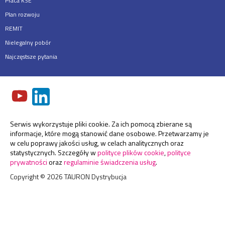
Praca KSE
Plan rozwoju
REMIT
Nielegalny pobór
Najczęstsze pytania
Serwis wykorzystuje pliki cookie. Za ich pomocą zbierane są
informacje, które mogą stanowić dane osobowe. Przetwarzamy je
w celu poprawy jakości usług, w celach analitycznych oraz
statystycznych. Szczegóły w
polityce plików cookie
,
polityce
prywatności
oraz
regulaminie świadczenia usług
.
Copyright ©
2026
TAURON Dystrybucja