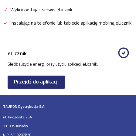
Wykorzystując serwis eLicznik
Instalując na telefonie lub tablecie aplikację mobilną eLicznik
eLicznik
Śledź zużycie energii przy użyciu aplikacji eLicznik.
Przejdź do aplikacji
TAURON Dystrybucja S.A.
ul. Podgórska 25A
31-035 Kraków
NIP: 6110202860