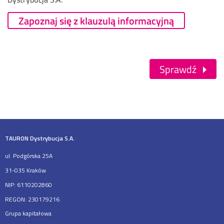
Zapoznaj się z klauzulą informacyjną
Sprawdź
TAURON Dystrybucja S.A.
ul. Podgórska 25A
31-035 Kraków
NIP: 6110202860
REGON: 230179216
Grupa kapitałowa