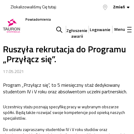
Zlokalizowaliśmy Cię tutaj:
Zmień
Powiadomienia
Menu
Logowanie
Zgłoszenie
awarii
Szukaj
Ruszyła rekrutacja do Programu
„Przyłącz się”.
w
17.05.2021
serwisie
Program „Przyłącz się”, to 5 miesięczny staż dedykowany
studentom IV i V roku oraz absolwentom uczelni partnerskich.
Uczestnicy stażu poznają specyfikę pracy w wybranym obszarze
spółki. Będą także rozwijać swoje kompetencje pod opieką naszych
specjalistów.
Do udziału zapraszamy studentów IV i V roku studiów oraz