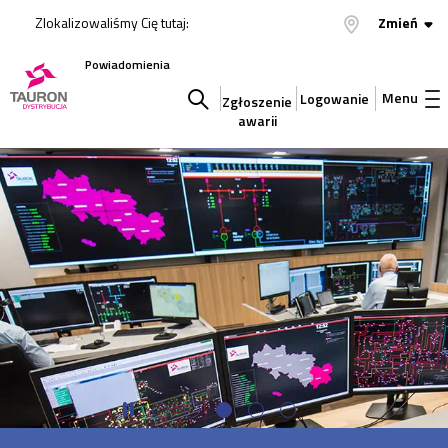
Zlokalizowaliśmy Cię tutaj:
Zmień
Powiadomienia
Menu
Logowanie
Zgłoszenie
awarii
Szukaj
w
serwisie