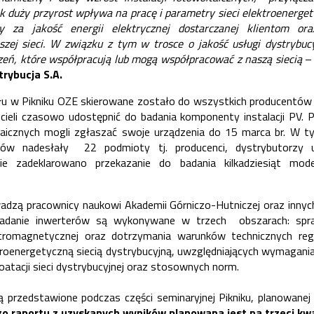
ak duży przyrost wpływa na pracę i parametry sieci elektroenerge
y za jakość energii elektrycznej dostarczanej klientom ora
zej sieci.
W związku z tym w trosce o jakość usługi dystrybuc
zeń, które współpracują lub mogą współpracować z naszą siecią
–
rybucja S.A.
łu w Pikniku OZE skierowane zostało do wszystkich producentów s
hcieli czasowo udostępnić do badania komponenty instalacji PV. 
aicznych mogli zgłaszać swoje urządzenia do 15 marca br. W tym
erów nadesłały 22 podmioty tj. producenci, dystrybutorzy 
znie zadeklarowano przekazanie do badania kilkadziesiąt mod
adzą pracownicy naukowi Akademii Górniczo-Hutniczej oraz innych
 Badanie inwerterów są wykonywane w trzech obszarach: spraw
ktromagnetycznej oraz dotrzymania warunków technicznych reg
ektroenergetyczną siecią dystrybucyjną, uwzględniających wymagani
ploatacji sieci dystrybucyjnej oraz stosownych norm.
 przedstawione podczas części seminaryjnej Pikniku, planowanej
go raportu z uzyskanych wyników planowana jest na trzeci kwa