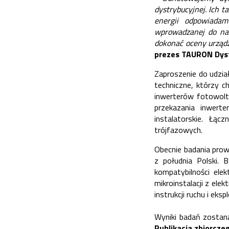
dystrybucyjnej. Ich t
energii odpowiadam
wprowadzanej do nas
dokonać oceny
urząd
prezes TAURON Dyst
Zaproszenie do udzia
techniczne, którzy c
inwerterów fotowolt
przekazania inwert
instalatorskie. Łąc
trójfazowych.
Obecnie badania prow
z południa Polski.
kompatybilności ele
mikroinstalacji z el
instrukcji ruchu i eks
Wyniki badań zostaną
Publikacja zbiorcze