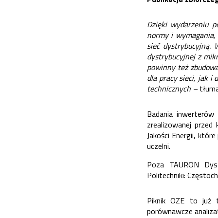
Dzięki wydarzeniu p
normy i wymagania, 
sieć dystrybucyjną.
dystrybucyjnej z mik
powinny też zbudowa
dla pracy sieci, jak
technicznych –
tłum
Badania inwerterów 
zrealizowanej przed 
Jakości Energii, któ
uczelni.
Poza TAURON Dystr
Politechniki: Częstoc
Piknik OZE to już 
porównawcze
analiza