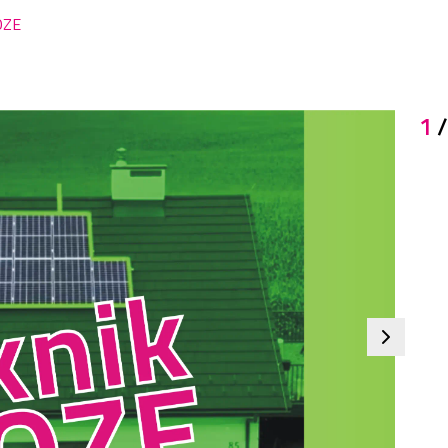
 OZE
1
/