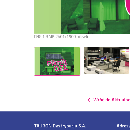
PNG
1,8 MB
2401x1500 pikseli
Wróć do Aktualno
TAURON Dystrybucja S.A.
Adresy