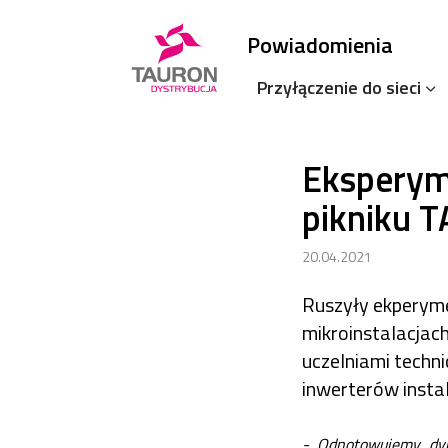
Powiadomienia
Przyłączenie do sieci
Eksperym
pikniku 
20.04.2021
Ruszyły ekperym
mikroinstalacja
uczelniami techn
inwerterów instal
- Odnotowujemy dyna