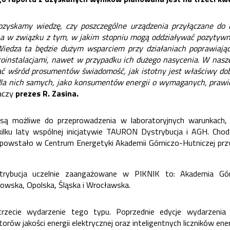
ozyskamy wiedzę, czy poszczególne urządzenia przyłączane do na
a w związku z tym, w jakim stopniu mogą oddziaływać pozytywn
 Wiedza ta będzie dużym wsparciem przy działaniach poprawiając
roinstalacjami, nawet w przypadku ich dużego nasycenia. W nasze
ć wśród prosumentów świadomość, jak istotny jest właściwy do
 i dla nich samych, jako konsumentów energii o wymaganych, pra
aczy
prezes R. Zasina.
są możliwe do przeprowadzenia w laboratoryjnych warunkach, 
kilku laty wspólnej inicjatywie TAURON Dystrybucja i AGH. Cho
re powstało w Centrum Energetyki Akademii Górniczo-Hutniczej przy
ybucja uczelnie zaangażowane w PIKNIK to: Akademia Górn
howska, Opolska, Śląska i Wrocławska.
trzecie wydarzenie tego typu. Poprzednie edycje wydarzenia
torów jakości energii elektrycznej
oraz
inteligentnych liczników ener