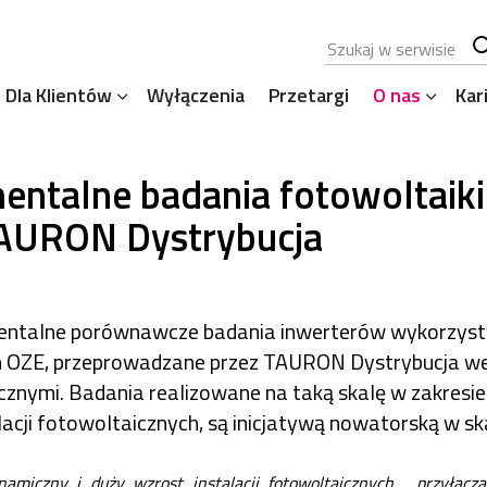
Szukana fraza
Sz
Dla Klientów
Wyłączenia
Przetargi
O nas
Kar
se
entalne badania fotowoltaiki
TAURON Dystrybucja
entalne porównawcze badania inwerterów wykorzys
ch OZE, przeprowadzane przez TAURON Dystrybucja w
icznymi. Badania realizowane na taką skalę w zakres
acji fotowoltaicznych, są inicjatywą nowatorską w skal
miczny i duży wzrost instalacji fotowoltaicznych, przyłącza