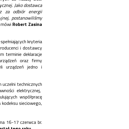
tycznej.
Jako dostawca
z za odbiór energii
yjnej,
postanowiliśmy
 mówi
Robert Zasina
pełniających kryteria
Producenci i dostawcy
 terminie deklaracje
urządzeń oraz firmy
eli urządzeń jedno i
 uczelni technicznych
ności elektrycznej,
ulujących współpracę
a kodeksu sieciowego,
 na 16-17 czerwca br.
rtał tego roku.