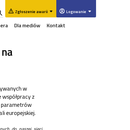
Zgłoszenie awarii
Logowanie
ukaj
iera
Dla mediów
Kontakt
w
rwisie
 na
tywanych w
e współpracy z
ie parametrów
i europejskiej.
nych do naszej sieci