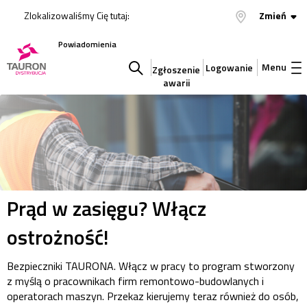
Zlokalizowaliśmy Cię tutaj:
Zmień
Powiadomienia
Menu
Logowanie
Zgłoszenie
awarii
Szukaj
w
serwisie
Prąd w zasięgu? Włącz
ostrożność!
Bezpieczniki TAURONA. Włącz w pracy to program stworzony
z myślą o pracownikach firm remontowo-budowlanych i
operatorach maszyn. Przekaz kierujemy teraz również do osób,