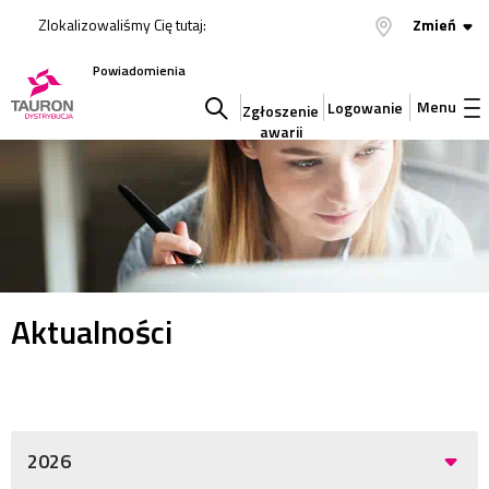
Zlokalizowaliśmy Cię tutaj:
Zmień
Powiadomienia
Menu
Logowanie
Zgłoszenie
awarii
Szukaj
w
serwisie
Aktualności
2026