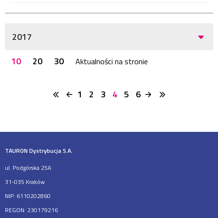
2017
10
20
30
Aktualności na stronie
1
2
3
4
5
6
TAURON Dystrybucja S.A.
ul. Podgórska 25A
31-035 Kraków
NIP: 6110202860
REGON: 230179216