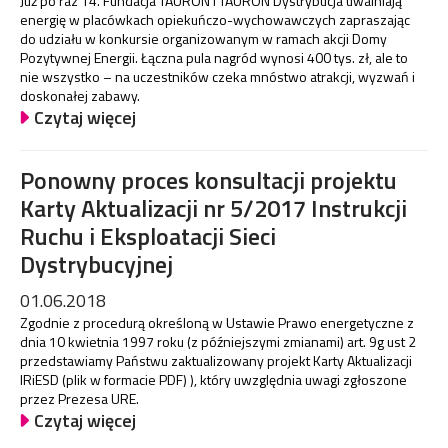
Już po raz 14. Fundacja TAURON i TAURON Dystrybucja uwalniają
energię w placówkach opiekuńczo-wychowawczych zapraszając
do udziału w konkursie organizowanym w ramach akcji Domy
Pozytywnej Energii. Łączna pula nagród wynosi 400 tys. zł, ale to
nie wszystko – na uczestników czeka mnóstwo atrakcji, wyzwań i
doskonałej zabawy.
Czytaj więcej
Ponowny proces konsultacji projektu
Karty Aktualizacji nr 5/2017 Instrukcji
Ruchu i Eksploatacji Sieci
Dystrybucyjnej
01.06.2018
Zgodnie z procedurą określoną w Ustawie Prawo energetyczne z
dnia 10 kwietnia 1997 roku (z późniejszymi zmianami) art. 9g ust 2
przedstawiamy Państwu zaktualizowany projekt Karty Aktualizacji
IRiESD (plik w formacie PDF) ), który uwzględnia uwagi zgłoszone
przez Prezesa URE.
Czytaj więcej