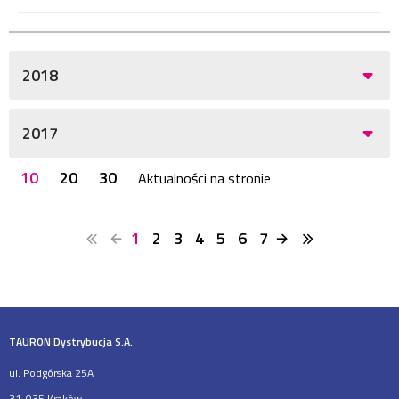
2018
2017
10
20
30
Aktualności na stronie
1
2
3
4
5
6
7
TAURON Dystrybucja S.A.
ul. Podgórska 25A
31-035 Kraków