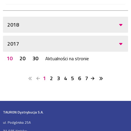
2018
2017
10
20
30
Aktualności na stronie
1
2
3
4
5
6
7
TAURON Dystrybucja S.A.
ul. Podgórska 25A
31-035 Kraków